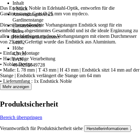
Inhalt
Das Endstück Noble in Edelstahl-Optik, entworfen für die
1 Stück
Gardinenstange Gent Ø 25 mm von mydeco.
Anwendungsbereich
Gardinenstange
Dieses formvollendete Vorhangstangen Endstück sorgt für ein
Einsatzbereich
einheitlich-, abgestimmtes Gesamtbild und ist die ideale Ergänzung zu
Innen
allen gleichfarbigen mydeco Vorhangstangen mit einem Durchmesser
Herstellerartikelnummer
von 25 mm. Gefertigt wurde das Endstück aus Aluminium.
64972
Höhe
• Einfache Montage
4,3 cm
• Hochwertige Verarbeitung
EAN
• Nobles Design
4040255649728
• Maße: L 78 mm | T 43 mm | H 43 mm | Endstück sitzt 14 mm auf der
Stange | Endstück verlängert die Stange um 64 mm
• Lieferumfang : 1x Endstück Noble
Mehr anzeigen
Produktsicherheit
Bereich überspringen
Verantwortlich für Produktsicherheit siehe
.
Herstellerinformationen