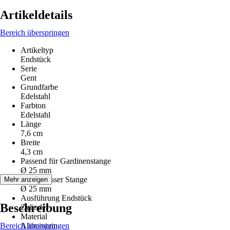
Artikeldetails
Bereich überspringen
Artikeltyp
Endstück
Serie
Gent
Grundfarbe
Edelstahl
Farbton
Edelstahl
Länge
7,6 cm
Breite
4,3 cm
Passend für Gardinenstange
Ø 25 mm
Durchmesser Stange
Mehr anzeigen
Ø 25 mm
Ausführung Endstück
Beschreibung
Zylinder
Material
Bereich überspringen
Aluminium