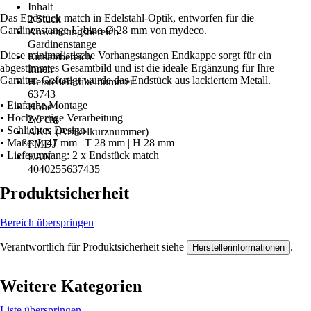
Inhalt
Das Endstück match in Edelstahl-Optik, entworfen für die
2 Stück
Gardinenstange Urbino Ø 28 mm von mydeco.
Anwendungsbereich
Gardinenstange
Diese minimalistische Vorhangstangen Endkappe sorgt für ein
Einsatzbereich
abgestimmtes Gesamtbild und ist die ideale Ergänzung für Ihre
Innen
Garnitur. Gefertigt wurde das Endstück aus lackiertem Metall.
Herstellerartikelnummer
63743
• Einfache Montage
Höhe
• Hochwertige Verarbeitung
2,8 cm
• Schlichtes Design
AKN (Artikelkurznummer)
• Maße: L 47 mm | T 28 mm | H 28 mm
FMDJ
• Lieferumfang: 2 x Endstück match
EAN
4040255637435
Produktsicherheit
Bereich überspringen
Verantwortlich für Produktsicherheit siehe
.
Herstellerinformationen
Weitere Kategorien
Liste überspringen