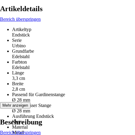
Artikeldetails
Bereich überspringen
Artikeltyp
Endstück
Serie
Urbino
Grundfarbe
Edelstahl
Farbton
Edelstahl
Länge
3,3 cm
Breite
2,8 cm
Passend für Gardinenstange
Ø 28 mm
Durchmesser Stange
Mehr anzeigen
Ø 28 mm
Ausführung Endstück
Beschreibung
Kreis
Material
Bereich überspringen
Metall