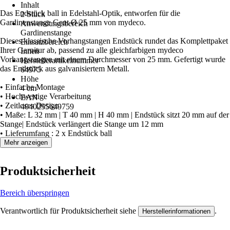
Inhalt
Das Endstück ball in Edelstahl-Optik, entworfen für die
2 Stück
Gardinenstange Gent Ø 25 mm von mydeco.
Anwendungsbereich
Gardinenstange
Dieses klassische Vorhangstangen Endstück rundet das Komplettpaket
Einsatzbereich
Ihrer Garnitur ab, passend zu alle gleichfarbigen mydeco
Innen
Vorhangstangen mit einem Durchmesser von 25 mm. Gefertigt wurde
Herstellerartikelnummer
das Endstück aus galvanisiertem Metall.
64975
Höhe
• Einfache Montage
4 cm
• Hochwertige Verarbeitung
EAN
• Zeitloses Design
4040255649759
• Maße: L 32 mm | T 40 mm | H 40 mm | Endstück sitzt 20 mm auf der
Stange| Endstück verlängert die Stange um 12 mm
• Lieferumfang : 2 x Endstück ball
Mehr anzeigen
Produktsicherheit
Bereich überspringen
Verantwortlich für Produktsicherheit siehe
.
Herstellerinformationen