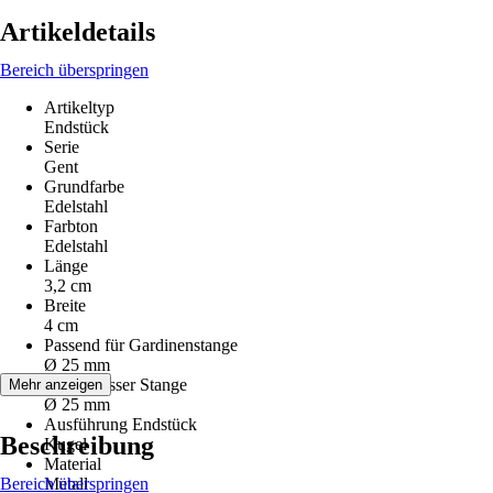
Artikeldetails
Bereich überspringen
Artikeltyp
Endstück
Serie
Gent
Grundfarbe
Edelstahl
Farbton
Edelstahl
Länge
3,2 cm
Breite
4 cm
Passend für Gardinenstange
Ø 25 mm
Durchmesser Stange
Mehr anzeigen
Ø 25 mm
Ausführung Endstück
Beschreibung
Kugel
Material
Bereich überspringen
Metall