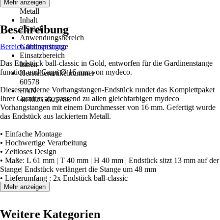
Material
Mehr anzeigen
Metall
Inhalt
Beschreibung
2 Stück
Anwendungsbereich
Bereich überspringen
Gardinenstange
Einsatzbereich
Das Endstück ball-classic in Gold, entworfen für die Gardinenstange
Innen
function und Carpi Ø 16 mm von mydeco.
Herstellerartikelnummer
60578
Dieses moderne Vorhangstangen-Endstück rundet das Komplettpaket
EAN
Ihrer Garnitur ab, passend zu allen gleichfarbigen mydeco
4040255605786
Vorhangstangen mit einem Durchmesser von 16 mm. Gefertigt wurde
das Endstück aus lackiertem Metall.
• Einfache Montage
• Hochwertige Verarbeitung
• Zeitloses Design
• Maße: L 61 mm | T 40 mm | H 40 mm | Endstück sitzt 13 mm auf der
Stange| Endstück verlängert die Stange um 48 mm
• Lieferumfang : 2x Endstück ball-classic
Mehr anzeigen
Weitere Kategorien