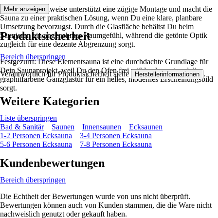
Die Elementbauweise unterstützt eine zügige Montage und macht die
Mehr anzeigen
Sauna zu einer praktischen Lösung, wenn Du eine klare, planbare
Umsetzung bevorzugst. Durch die Glasfläche behältst Du beim
Produktsicherheit
Saunieren ein angenehmes Raumgefühl, während die getönte Optik
zugleich für eine dezente Abgrenzung sorgt.
Bereich überspringen
Festgezurrt: Diese Elementsauna ist eine durchdachte Grundlage für
Dein Saunaprojekt, weil Du den Ofen frei wählen kannst und die
Verantwortlich für Produktsicherheit siehe
.
Herstellerinformationen
graphitfarbene Ganzglastür für ein helles, modernes Erscheinungsbild
sorgt.
Weitere Kategorien
Liste überspringen
Bad & Sanitär
Saunen
Innensaunen
Ecksaunen
1-2 Personen Ecksauna
3-4 Personen Ecksauna
5-6 Personen Ecksauna
7-8 Personen Ecksauna
Kundenbewertungen
Bereich überspringen
Die Echtheit der Bewertungen wurde von uns nicht überprüft.
Bewertungen können auch von Kunden stammen, die die Ware nicht
nachweislich genutzt oder gekauft haben.