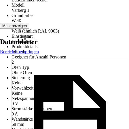
Modell
Varberg 1
Grundfarbe
Weiß
Farbton
Mehr anzeigen
Weiß (ähnlich RAL 9003)
Einstiegsart
Datenblätter
Eckeinstieg
Produktdetails
Bereich überspringen
Ohne Fenster
Geeignet für Anzahl Personen
2
Ofen Typ
Ohne Ofen
Steuerung
Keine
Vorwahlzeit der Steuerung
Keine
Netzspannung
0 V
Stromstärke in Ampere
0 A
Wandstärke
68 mm