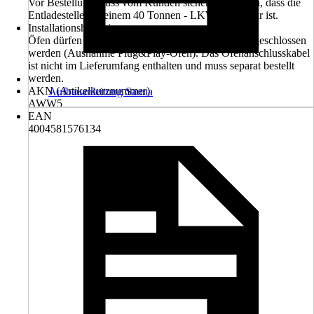
Vor Bestellung muss vom Kunden sichergestellt sein, dass die
Entladestelle mit einem 40 Tonnen - LKW erreichbar ist.
Installationshinweis
Öfen dürfen nur von autorisiertem Fachpersonal angeschlossen
werden (Ausnahme Plug&Play-Öfen). Das Ofenanschlusskabel
ist nicht im Lieferumfang enthalten und muss separat bestellt
werden.
AKN (Artikelkurznummer)
Aufbauanleitung Sauna
AWW5
EAN
4004581576134