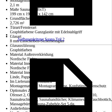
Montagehöhe
2,1 m
Maße Sauna (HxBxT)
199 cm x 192 cm x 142 cm
Grundfläche
2,726 m²
Türart/Fensterart
Graphitfarbene Ganzglastür mit Edelstahlgriff
Glasart
Aufbauanleitung Sauna Teil 2
8 mm Einscheiben-Sicherheitsglas
Glasausführung
Graphitfarben
Material Außenverkleidung
Nordische Fichte
Material Innenverkleidung
Nordische Fichte
Material Innenausstattung
Linde, Pappel
Im Lieferumfang enthalten
Montagematerial, Montageanleitung, Kopfstütze, Ofenschutz
Optionales Zubehör
Ofenset 2, Ofenset 3, Ofenset 6, Ofenset 7, Ofenset 10,
Saunaleuchtenset, Saunahandtücher, Klimamesser, Tauchbottich,
Massagebürste, Sauna-Zubehör-Set 5-tlg.
Anlieferhinweis