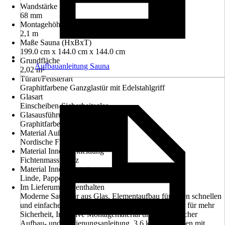
Wandstärke
68 mm
Montagehöhe
2,1 m
Maße Sauna (HxBxT)
199.0 cm x 144.0 cm x 144.0 cm
Grundfläche
Aufbauanleitung Sauna
2,02 m²
Türart/Fensterart
Graphitfarbene Ganzglastür mit Edelstahlgriff
Glasart
Einscheiben-Sicherheitsglas
Glasausführung
Graphitfarben
Material Außenverkleidung
Nordische Fichte
Material Innenverkleidung
Fichtenmassivholz
Material Innenausstattung
Linde, Pappel
Im Lieferumfang enthalten
Moderne Saunatür aus Glas, Elementaufbau für einen schnellen
und einfachen Aufbau, Innenliegende Kabelführung für mehr
Sicherheit, Inklusive Montagematerial und ausführlicher
Aufbau- und Bedienungsanleitung, 3,6 kW Saunaofen mit