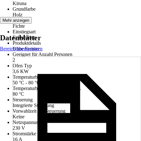
Kiruna
Grundfarbe
Holz
Farbton
Mehr anzeigen
Fichte
Einstiegsart
Datenblätter
Eckeinstieg
Produktdetails
Bereich überspringen
Ohne Fenster
Geeignet für Anzahl Personen
2
Ofen Typ
3,6 KW
Temperaturbereich Ofen
50 °C - 80 °C
Temperaturbereich Sauna bis max.
80 °C
Steuerung
Integrierte Steuerung
Vorwahlzeit der Steuerung
Keine
Netzspannung
230 V
Stromstärke in Ampere
16 A