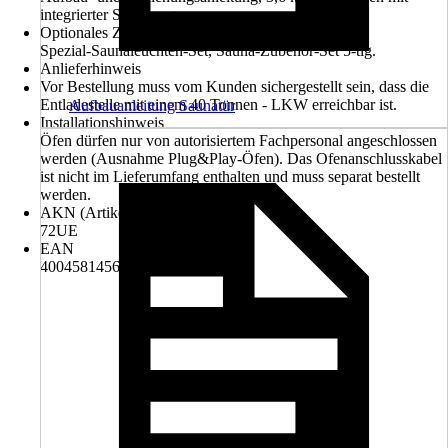
integrierter Steuerung
Optionales Zubehör
Spezial-Saunaleuchten-Set, Sauna-Zubehör-Set 5-tlg.
Anlieferhinweis
Vor Bestellung muss vom Kunden sichergestellt sein, dass die
Entladestelle mit einem 40 Tonnen - LKW erreichbar ist.
Aufbauanleitung Saunatür
Installationshinweis
Öfen dürfen nur von autorisiertem Fachpersonal angeschlossen
werden (Ausnahme Plug&Play-Öfen). Das Ofenanschlusskabel
ist nicht im Lieferumfang enthalten und muss separat bestellt
werden.
AKN (Artikelkurznummer)
72UE
EAN
4004581456016