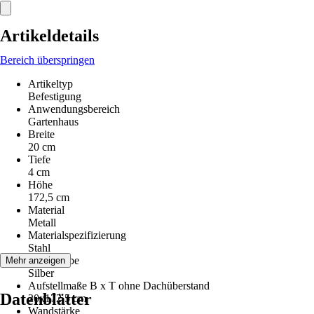
Artikeldetails
Bereich überspringen
Artikeltyp
Befestigung
Anwendungsbereich
Gartenhaus
Breite
20 cm
Tiefe
4 cm
Höhe
172,5 cm
Material
Metall
Materialspezifizierung
Stahl
Grundfarbe
Mehr anzeigen
Silber
Aufstellmaße B x T ohne Dachüberstand
Datenblätter
20x172,5 cm
Wandstärke