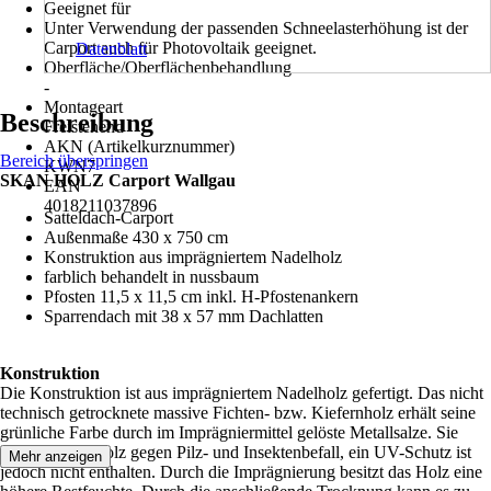
Geeignet für
Unter Verwendung der passenden Schneelasterhöhung ist der
Carport auch für Photovoltaik geeignet.
Datenblatt
Oberfläche/Oberflächenbehandlung
-
Montageart
Beschreibung
Freistehend
AKN (Artikelkurznummer)
Bereich überspringen
KWN7
SKAN HOLZ Carport Wallgau
EAN
4018211037896
Satteldach-Carport
Außenmaße 430 x 750 cm
Konstruktion aus imprägniertem Nadelholz
farblich behandelt in nussbaum
Pfosten 11,5 x 11,5 cm inkl. H-Pfostenankern
Sparrendach mit 38 x 57 mm Dachlatten
Konstruktion
Die Konstruktion ist aus imprägniertem Nadelholz gefertigt. Das nicht
technisch getrocknete massive Fichten- bzw. Kiefernholz erhält seine
grünliche Farbe durch im Imprägniermittel gelöste Metallsalze. Sie
schützen das Holz gegen Pilz- und Insektenbefall, ein UV-Schutz ist
Mehr anzeigen
jedoch nicht enthalten. Durch die Imprägnierung besitzt das Holz eine