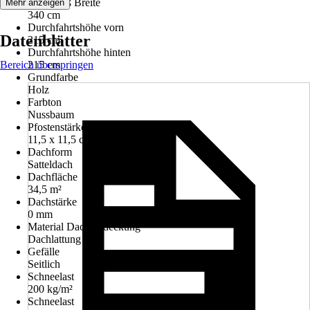
Innenmaß Breite
Mehr anzeigen
340 cm
Durchfahrtshöhe vorn
Datenblätter
215 cm
Durchfahrtshöhe hinten
Bereich überspringen
215 cm
Grundfarbe
Holz
Farbton
Nussbaum
Pfostenstärke
11,5 x 11,5 cm
Dachform
Satteldach
Dachfläche
34,5 m²
Dachstärke
0 mm
Material Dacheindeckung
Dachlattung
Gefälle
Seitlich
Schneelast
200 kg/m²
Schneelast