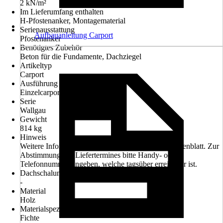
2 kN/m²
Im Lieferumfang enthalten
H-Pfostenanker, Montagematerial
Serienausstattung
Aufbauanleitung Carport
Pfostenanker
Benötigtes Zubehör
Beton für die Fundamente, Dachziegel
Artikeltyp
Carport
Ausführung
Einzelcarport
Serie
Wallgau
Gewicht
814 kg
Hinweis
Weitere Informationen entnehmen Sie bitte dem Datenblatt. Zur
Abstimmung des Liefertermines bitte Handy- oder
Telefonnummer angeben, welche tagsüber erreichbar ist.
Dachschalung
-
Material
Holz
Materialspezifizierung
Fichte