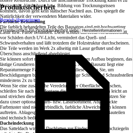
höhere Restfeuchte. Durch die anschließende Trocknung kann es zu
Harzaustritt, Verdrehung bzw. Bildung von Trocknungsrissen
Produktsicherheit
kommen, davon geht kein statischer Nachteil aus. Dies spiegelt die
Natürlichkeit der verwendeten Materialien wider.
Bereich überspringen
Farbliche Behandlung
Die farblich behandelten Teile des Bausatzes sind mit hochwertiger
Verantwortlich für Produktsicherheit siehe
.
Herstellerinformationen
Lasur bzw. Farbe behandelt. Diese schützt das Holz vor Bläuebefall,
vor Schäden durch UV-Licht, vermindert das Quell- und
Schwundverhalten und läßt trotzdem die Holzstruktur durchscheinen.
Die Teile werden im Werk 2x allseitig mit Lasur geflutet und der
Überschuss anschließend abgebürstet.
Sie können sofort nach der Anlieferung mit dem Aufbau beginnen, das
lästige Grundieren und Streichen entfällt. Jedem Bausatz liegt eine
Reparaturmenge Farbe, bzw. Lasur bei, diese nutzen Sie, um
Beschädigungen bzw. montagenotwendige Schnitt- und Schraubstellen
mindestens 2x zu behandeln.
Wenn Sie eine zusätzliche Veredelung der Oberfläche wünschen,
schleifen Sie nach der Montage die sichtbaren Oberflächen leicht an
und streichen diese mit hochwertiger Lasur bzw. Farbe. Nutzen Sie
dazu unser optionales Farb- bzw. Lasursortiment. Abgedruckte
Farbmuster sind nicht verbindlich, farbliche Abweichungen können
auftreten. Ablagespuren bei farblich allseitig behandelten Bauteilen
sind technisch bedingt.
Dacheindeckung
Das Satteldach wird mit Dachlatten zur Eindeckung mit Dachziegeln