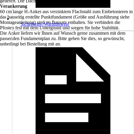
geliefert. Die Dachziegel sind bauseits zu beschaffen.
Verankerung
60 cm lange H-Anker aus verzinktem Flachstahl zum Einbetonieren in
das bauseitig erstellte Punktfundament (Größe und Ausführung siehe
Montageanleitung) sind im Bausatz enthalten. Sie verbinden die
Sicherheits-/Warnhinweis
Pfosten fest mit dem Untergrund und sorgen für hohe Stabilität.
Die Anker liefern wir Ihnen auf Wunsch gerne zusammen mit dem
passenden Fundamentplan zu. Bitte geben Sie dies, so gewünscht,
unbedingt bei Bestellung mit an.