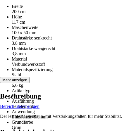
Breite
200 cm
Höhe
117 cm
Maschenweite
100 x 50 mm
Drahtstärke senkrecht
3,8 mm
Drahtstärke waagerecht
3,8 mm
Material
Verbundwerkstoff
Materialspezifizierung
Stahl
Gewicht
Mehr anzeigen
6,6 kg
Artikeltyp
Beschreibung
Gitter
Ausführung
Bereich überspringen
Teilelement
Anwendung
Der leichte Mattenzaun, mit Verstärkungsfalten für mehr Stabilität.
Einzäunen, Sichern
Grundfarbe
Grün