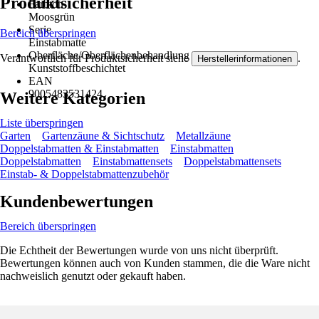
Produktsicherheit
Farbton
Moosgrün
Serie
Bereich überspringen
Einstabmatte
Oberfläche/Oberflächenbehandlung
Verantwortlich für Produktsicherheit siehe
.
Herstellerinformationen
Kunststoffbeschichtet
EAN
9005483531424
Weitere Kategorien
Liste überspringen
Garten
Gartenzäune & Sichtschutz
Metallzäune
Doppelstabmatten & Einstabmatten
Einstabmatten
Doppelstabmatten
Einstabmattensets
Doppelstabmattensets
Einstab- & Doppelstabmattenzubehör
Kundenbewertungen
Bereich überspringen
Die Echtheit der Bewertungen wurde von uns nicht überprüft.
Bewertungen können auch von Kunden stammen, die die Ware nicht
nachweislich genutzt oder gekauft haben.