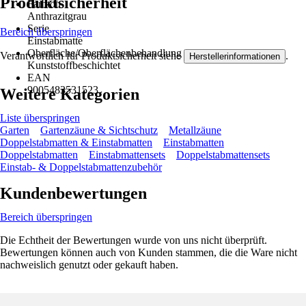
Produktsicherheit
Farbton
Anthrazitgrau
Serie
Bereich überspringen
Einstabmatte
Oberfläche/Oberflächenbehandlung
Verantwortlich für Produktsicherheit siehe
.
Herstellerinformationen
Kunststoffbeschichtet
EAN
9005483531523
Weitere Kategorien
Liste überspringen
Garten
Gartenzäune & Sichtschutz
Metallzäune
Doppelstabmatten & Einstabmatten
Einstabmatten
Doppelstabmatten
Einstabmattensets
Doppelstabmattensets
Einstab- & Doppelstabmattenzubehör
Kundenbewertungen
Bereich überspringen
Die Echtheit der Bewertungen wurde von uns nicht überprüft.
Bewertungen können auch von Kunden stammen, die die Ware nicht
nachweislich genutzt oder gekauft haben.