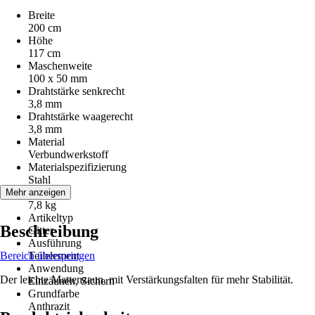
Breite
200 cm
Höhe
117 cm
Maschenweite
100 x 50 mm
Drahtstärke senkrecht
3,8 mm
Drahtstärke waagerecht
3,8 mm
Material
Verbundwerkstoff
Materialspezifizierung
Stahl
Gewicht
Mehr anzeigen
7,8 kg
Artikeltyp
Beschreibung
Gitter
Ausführung
Bereich überspringen
Teilelement
Anwendung
Der leichte Mattenzaun, mit Verstärkungsfalten für mehr Stabilität.
Einzäunen, Sichern
Grundfarbe
Anthrazit