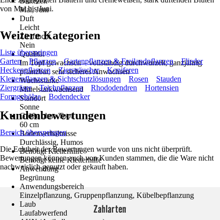
Blütezeit
von Mai bis Juni.
Mai, Juni
Duft
Leicht
Weitere Kategorien
Zierfrucht
Nein
Liste überspringen
Qualität
Garten
Pflanzen
Gartenpflanzen & Freilandpflanzen
Flieder
Im Topf gewachsen – vollständig durchwurzelt, ganzjährig
Heckenpflanzen
Ziersträucher
Koniferen
pflanzbar, sehr sicheres Anwachsen
Kletterpflanzen & Sichtschutzlösungen
Rosen
Stauden
Wuchsstärke
Ziergräser
Teichpflanzen
Rhododendren
Hortensien
Mittelstarkwachsend
Formgehölze
Bodendecker
Standort
Sonne
Kundenbewertungen
Größe ohne Topf
60 cm
Bereich überspringen
Bodenverhältnisse
Durchlässig, Humos
Die Echtheit der Bewertungen wurde von uns nicht überprüft.
Benötigt Kletterhilfe
Bewertungen können auch von Kunden stammen, die die Ware nicht
Benötigt keine Kletterhilfe
nachweislich genutzt oder gekauft haben.
Anwendung
Begrünung
Anwendungsbereich
Einzelpflanzung, Gruppenpflanzung, Kübelbepflanzung
Laub
Zahlarten
Laufabwerfend