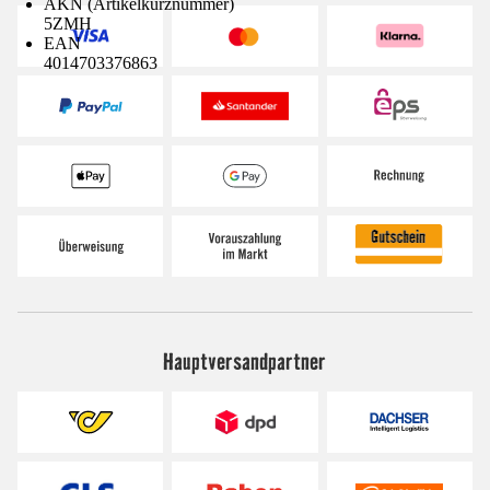
AKN (Artikelkurznummer)
5ZMH
EAN
4014703376863
Hauptversandpartner