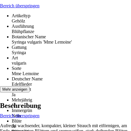
Bereich überspringen
Artikeltyp
Gehölz
Ausführung
Blühpflanze
Botanischer Name
Syringa vulgaris 'Mme Lemoine'
Gattung
Syringa
Art
vulgaris
Sorte
Mme Lemoine
Deutscher Name
Edelflieder
Winterhart
Mehr anzeigen
Ja
Mehrjährig
Beschreibung
Ja
Immergrün
Bereich überspringen
Nein
Blüte
Aufrecht wachsender, kompakter, kleiner Strauch mit eiförmigen, am
Ja
Ende zugespitzten Blättern und cremeweißen, stark duftenden Blüten