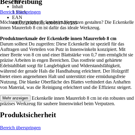
Beschreibung
Holz
Inhalt
Bereich überspringen
1 Stück
EAN
Möchtest Du präzise Ecken beim Verputzen gestalten? Die Eckenkelle
4005153105103, 4306517401535
innen Maurerlob 8 cm ist dafür das ideale Werkzeug.
Produktmerkmale der Eckenkelle innen Maurerlob 8 cm
Darum solltest Du zugreifen: Diese Eckenkelle ist speziell für das
Auftragen und Verteilen von Putz in Innenwinkeln konzipiert. Mit
einer Breite von 8 cm und einer Blattstärke von 0,7 mm ermöglicht sie
präzise Arbeiten in engen Bereichen. Das rostfreie und gehärtete
Edelstahlblatt sorgt für Langlebigkeit und Widerstandsfähigkeit,
während der gerade Hals die Handhabung erleichtert. Der Holzgriff
bietet einen angenehmen Halt und unterstützt eine ermüdungsfreie
Nutzung. Die blanke Oberfläche des Blattes verhindert das Anhaften
von Material, was die Reinigung erleichtert und die Effizienz steigert.
Festgezurrt: Die Eckenkelle innen Maurerlob 8 cm ist ein robustes und
Mehr anzeigen
präzises Werkzeug für saubere Innenwinkel beim Verputzen.
Produktsicherheit
Bereich überspringen