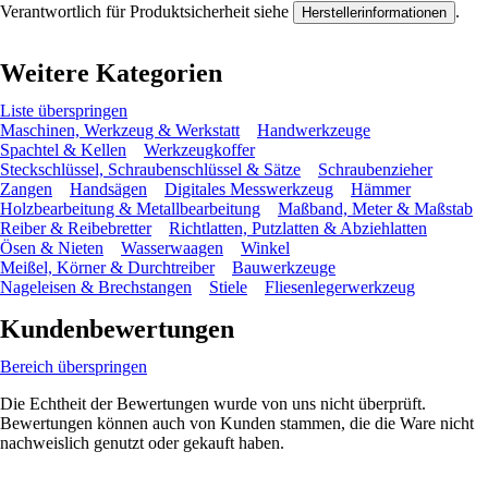
Verantwortlich für Produktsicherheit siehe
.
Herstellerinformationen
Weitere Kategorien
Liste überspringen
Maschinen, Werkzeug & Werkstatt
Handwerkzeuge
Spachtel & Kellen
Werkzeugkoffer
Steckschlüssel, Schraubenschlüssel & Sätze
Schraubenzieher
Zangen
Handsägen
Digitales Messwerkzeug
Hämmer
Holzbearbeitung & Metallbearbeitung
Maßband, Meter & Maßstab
Reiber & Reibebretter
Richtlatten, Putzlatten & Abziehlatten
Ösen & Nieten
Wasserwaagen
Winkel
Meißel, Körner & Durchtreiber
Bauwerkzeuge
Nageleisen & Brechstangen
Stiele
Fliesenlegerwerkzeug
Kundenbewertungen
Bereich überspringen
Die Echtheit der Bewertungen wurde von uns nicht überprüft.
Bewertungen können auch von Kunden stammen, die die Ware nicht
nachweislich genutzt oder gekauft haben.