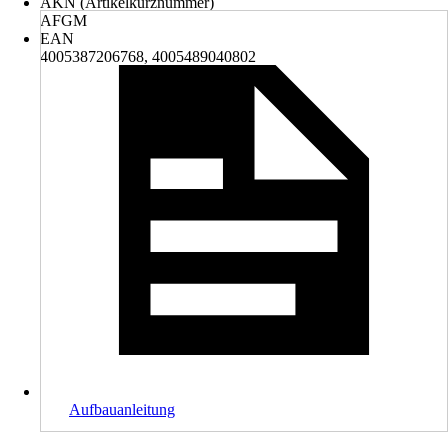
AKN (Artikelkurznummer)
AFGM
EAN
4005387206768, 4005489040802
Aufbauanleitung