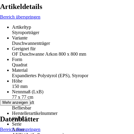
Artikeldetails
Bereich überspringen
Artikeltyp
Styroporträger
Variante
Duschwannenträger
Geeignet für
OF Duschwanne Arkon 800 x 800 mm
Form
Quadrat
Material
Expandiertes Polystyrol (EPS), Styropor
Höhe
150 mm
Nennmaß (LxB)
77 x 77 cm
Eigenschaft
Mehr anzeigen
Befliesbar
Herstellerartikelnummer
Datenblätter
993001
Serie
Bereich überspringen
Arkon