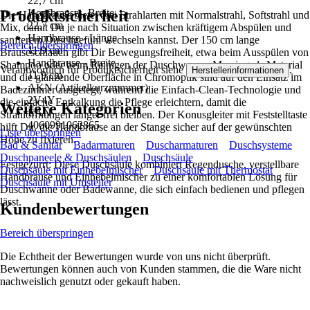
22,7 cm
Produktsicherheit
Kopfbrause - Breite
Die Handbrause bietet drei Strahlarten mit Normalstrahl, Softstrahl und
22,7 cm
Mix, damit Du je nach Situation zwischen kräftigem Abspülen und
Handbrause - Länge
sanfterem Duschgefühl wechseln kannst. Der 150 cm lange
Bereich überspringen
11,9 cm
Brauseschlauch gibt Dir Bewegungsfreiheit, etwa beim Ausspülen von
Handbrause - Breite
Shampoo oder beim Reinigen der Duschwanne. Messing als Material
Verantwortlich für Produktsicherheit siehe
.
Herstellerinformationen
11,9 cm
und die glänzende Oberfläche in Chromoptik sind auf den Einsatz im
AKN (Artikelkurznummer)
Badezimmer ausgelegt, während die Einfach-Clean-Technologie und
2V4Y
die einfache Entkalkung die Pflege erleichtern, damit die
Weitere Kategorien
EAN
Strahlöffnungen länger frei bleiben. Der Konusgleiter mit Feststelltaste
4060991062865
hilft Dir, die Handbrause an der Stange sicher auf der gewünschten
Liste überspringen
Höhe zu fixieren.
Bad & Sanitär
Badarmaturen
Duscharmaturen
Duschsysteme
Duschpaneele & Duschsäulen
Duschsäule
Festgezurrt: Diese Duschsäule kombiniert Regendusche, verstellbare
Duschsäule mit Einhebelmischer
Duschsäule mit Thermostat
Handbrause und Einhebelmischer zu einer komfortablen Lösung für
Duschsäule mit Umsteller
Duschwanne oder Badewanne, die sich einfach bedienen und pflegen
lässt.
Kundenbewertungen
Bereich überspringen
Die Echtheit der Bewertungen wurde von uns nicht überprüft.
Bewertungen können auch von Kunden stammen, die die Ware nicht
nachweislich genutzt oder gekauft haben.