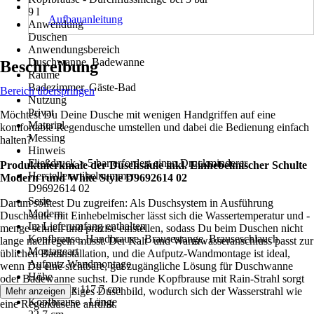
9 l
Aufbauanleitung
Anwendung
Duschen
Anwendungsbereich
Duschwanne, Badewanne
Beschreibung
Räume
Badezimmer, Gäste-Bad
Bereich überspringen
Nutzung
Privat
Möchtest Du Deine Dusche mit wenigen Handgriffen auf eine
Material
komfortable Regendusche umstellen und dabei die Bedienung einfach
Messing
halten?
Hinweis
Fließdruck > 5 bar erfordert einen Druckminderer
Produktmerkmale der Duschsäule inkl. Einhebelmischer Schulte
Herstellerartikelnummer
Modern rund White Style D9692614 02
D9692614 02
Serie
Darum solltest Du zugreifen: Als Duschsystem in Ausführung
Modern
Duschsäule mit Einhebelmischer lässt sich die Wassertemperatur und -
Im Lieferumfang enthalten
menge schnell und präzise einstellen, sodass Du beim Duschen nicht
Kopfbrause, Handbrause, Brausestange, Brauseschlauch
lange nachregeln musst. Der Kalt- und Warmwasseranschluss passt zur
Montageart
üblichen Badinstallation, und die Aufputz-Wandmontage ist ideal,
Aufputz Wandmontage
wenn Du eine sichtbare, gut zugängliche Lösung für Duschwanne
Höhe
oder Badewanne suchst. Die runde Kopfbrause mit Rain-Strahl sorgt
117.7 cm x 117.7 cm
für ein gleichmäßiges Duschbild, wodurch sich der Wasserstrahl wie
Mehr anzeigen
Kopfbrause - Länge
eine Regendusche anfühlt.