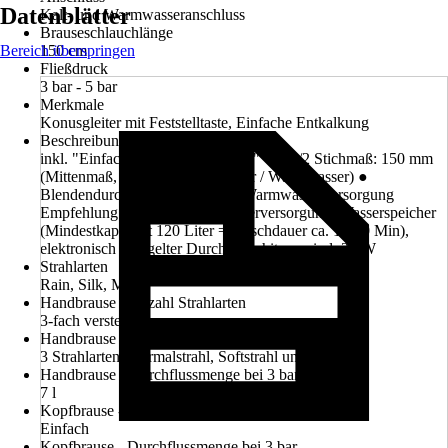
Datenblätter
Kalt- und Warmwasseranschluss
Brauseschlauchlänge
Bereich überspringen
150 cm
Fließdruck
3 bar - 5 bar
Merkmale
Konusgleiter mit Feststelltaste, Einfache Entkalkung
Beschreibung
inkl. "Einfach-Clean-Technologie" ● G1/2 Stichmaß: 150 mm
(Mittenmaß, Zuleitung Kaltwasser / Warmwasser) ●
Blendendurchmesser: 67 mm ● Warmwasserversorgung
Empfehlung: zentrale Warmwasserversorgung, Wasserspeicher
(Mindestkapazität 120 Liter = Duschdauer ca. 15-20 Min),
elektronisch geregelter Durchlauferhitzer mind. 24 W
Strahlarten
Rain, Silk, Mix
Handbrause - Anzahl Strahlarten
3-fach verstellbar
Handbrause - Besonderheiten
3 Strahlarten: Normalstrahl, Softstrahl und Mix
Handbrause - Durchflussmenge bei 3 bar
7 l
Kopfbrause - Anzahl Strahlarten
Einfach
Kopfbrause - Durchflussmenge bei 3 bar