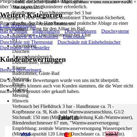
Pflege, damit die Strahlqualität länger erhalten bleibt; bei Fließdruck
Strahl, einfacher Strahl + Massagestrahl 1 und einfacher Strahl +
über 5 bar ist ein Druckminderer erforderlich.
Massagestrahl 2
Handbrause - Durchflussmenge bei 3 bar
Weitere Kategorien
Festgezurrt: Diese Duschsäule kombiniert Thermostat-Sicherheit,
7 l
Regendusche, flexible Handbrause und praktische Ablage zu einer
Kopfbrause - Anzahl Strahlarten
Liste überspringen
komfortablen Lösung für den Alltag im Bad.
Einfach
Bad & Sanitär
Badarmaturen
Duscharmaturen
Duschsysteme
Kopfbrause - Durchflussmenge bei 3 bar
Duschpaneele & Duschsäulen
Duschsäule
9 l
Duschsäule mit Thermostat
Duschsäule mit Einhebelmischer
Anwendung
Duschsäule mit Umsteller
Duschen
Anwendungsbereich
Kundenbewertungen
Duschwanne, Badewanne
Räume
Bereich überspringen
Badezimmer, Gäste-Bad
Nutzung
Die Echtheit der Bewertungen wurde von uns nicht überprüft.
Privat
Bewertungen können auch von Kunden stammen, die die Ware nicht
Material
nachweislich genutzt oder gekauft haben.
Messing
Hinweis
Verbrauch bei Fließdruck 3 bar - Handbrause ca. 7l -
Kopfbrause ca. 9l, Kalt- und Warmwasseranschluss, G1/2
Zahlarten
Stichmaß: 150 mm (Mittenmaß, Zuleitung Kalt-/Warmwasser),
Blendendurchmesser 67 mm, "Warmwasserversorgung:
Empfehlung: zentrale Warmwasserversorgung Wasserspeicher
(Mindestkapazität 120 Liter = Duschdauer ca. 15-20 Min).