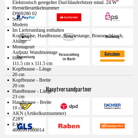
Elektronisch geregelter Durchlauferhitzer mind. 24 W"
Herstellerartikelnummer
D969280 02
Serie
Modern
Im Lieferumfang enthalten
Kopfbrause, Handbrause, Brausestange, Brauseschlauch,
Ablage
Montageart
Aufputz Wandmontage
Höhe
111.5 cm x 111.5 cm
Kopfbrause - Länge
20 cm
Kopfbrause - Breite
20 cm
Hauptversandpartner
Handbrause - Länge
23 cm
Handbrause - Breite
10 cm
AKN (Artikelkurznummer)
Z28Y
EAN
4060991060014