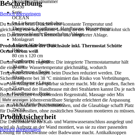
Herstellerartikelnummer
Beschreibung
60530
Serie
Bereich überspringen
OCEAN
Im Lieferumfang enthalten
Du möchtest beim Duschen eine konstante Temperatur und
Thermostat, Kopfbrause, Handbrause, Brausestange,
gleichzeitig eine aufgeräumte Lösung an der Wand? Dann lohnt sich
Brauseschlauch, Brausehalter, Ablage
ein Duschsystem mit Thermostat und integrierter Ablage.
Montageart
Aufputz Wandmontage
Produktmerkmale der Duschsäule inkl. Thermostat Schütte
Höhe
Ocean chrom weiß
80 cm x 120 cm
Kopfbrause - Länge
Darum solltest Du zugreifen: Die integrierte Thermostatarmatur hält
30 cm
die eingestellte Wassertemperatur gleichmäßig, wodurch
Kopfbrause - Breite
Temperaturschwankungen beim Duschen reduziert werden. Die
30 cm
Sicherheitssperre bei 38 °C minimiert das Risiko von Verbrühungen,
Handbrause - Länge
was den Alltag im Bad spürbar sicherer macht. Mit der großen, flachen
25 cm
Kopfbrause und der Handbrause mit drei Strahlarten kannst Du je nach
Handbrause - Breite
Bedarf zwischen entspannendem Regenstrahl, Massage oder Mix
8,5 cm
wechseln. Das höhenverstellbare Steigrohr erleichtert die Anpassung
Mehr anzeigen
AKN (Artikelkurznummer)
an unterschiedliche Duschsituationen, und die Glasablage schafft Platz
7WY8
für Duschutensilien, ohne zusätzlichen Stauraum montieren zu müssen.
Produktsicherheit
EAN
4008431605302
Die Duschsäule ist für Kalt- und Warmwasseranschluss ausgelegt und
wird als Aufputz an der Wand montiert, was sie zu einer passenden
Bereich überspringen
Lösung für Duschwanne oder Badewanne macht. Antikalknoppen