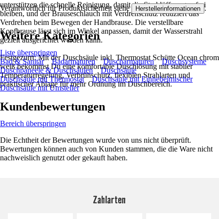
unterstützen die schnelle Reinigung, damit die Strahlöffnungen frei
Verantwortlich für Produktsicherheit siehe
.
Herstellerinformationen
bleiben, und der Brauseschlauch mit Verdrehschutz reduziert das
Verdrehen beim Bewegen der Handbrause. Die verstellbare
Kopfbrause lässt sich im Winkel anpassen, damit der Wasserstrahl
Weitere Kategorien
gezielt ausgerichtet werden kann.
Liste überspringen
Festgezurrt: Mit der Duschsäule inkl. Thermostat Schütte Ocean chrom
Bad & Sanitär
Badarmaturen
Duscharmaturen
Duschsysteme
weiß bekommst Du eine komfortable Duschlösung mit stabiler
Duschpaneele & Duschsäulen
Duschsäule
Temperaturregelung, Verbrühschutz, flexiblen Strahlarten und
Duschsäule mit Thermostat
Duschsäule mit Einhebelmischer
praktischer Ablage für mehr Ordnung im Duschbereich.
Duschsäule mit Umsteller
Kundenbewertungen
Bereich überspringen
Die Echtheit der Bewertungen wurde von uns nicht überprüft.
Bewertungen können auch von Kunden stammen, die die Ware nicht
nachweislich genutzt oder gekauft haben.
Zahlarten