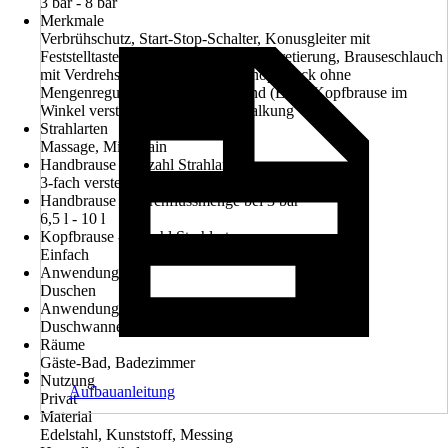
3 bar - 8 bar
Merkmale
Verbrühschutz, Start-Stop-Schalter, Konusgleiter mit
Feststelltaste, Konusgleiter mit Dreharretierung, Brauseschlauch
mit Verdrehschutz, An/Aus per Knopfdruck ohne
Mengenregulierung, Wassersparend (Eco), Kopfbrause im
Winkel verstellbar, Einfache Entkalkung
Strahlarten
Massage, Mix, Rain
Handbrause - Anzahl Strahlarten
3-fach verstellbar
Handbrause - Durchflussmenge bei 3 bar
6,5 l - 10 l
Kopfbrause - Anzahl Strahlarten
Einfach
Anwendung
Duschen
Anwendungsbereich
Duschwanne, Badewanne
Räume
Gäste-Bad, Badezimmer
Nutzung
Aufbauanleitung
Privat
Material
Edelstahl, Kunststoff, Messing