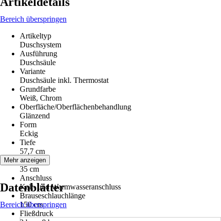
Artikeldetails
Bereich überspringen
Artikeltyp
Duschsystem
Ausführung
Duschsäule
Variante
Duschsäule inkl. Thermostat
Grundfarbe
Weiß, Chrom
Oberfläche/Oberflächenbehandlung
Glänzend
Form
Eckig
Tiefe
57,7 cm
Breite
Mehr anzeigen
35 cm
Anschluss
Datenblätter
Kalt- und Warmwasseranschluss
Brauseschlauchlänge
Bereich überspringen
150 cm
Fließdruck