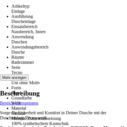
Artikeltyp
Einlage
Ausführung
Duscheinlage
Einsatzbereich
Nassbereich, Innen
Anwendung
Duschen
Anwendungsbereich
Dusche
Räume
Badezimmer
Serie
Tecno
Motiv
Mehr anzeigen
Uni ohne Motiv
Form
Beschreibung
Rund
Grundfarbe
Bereich überspringen
Weiß
Material
Sorge für Sicherheit und Komfort in Deiner Dusche mit der
Gummi
Duscheinlage Tecno weiß.
Material-Zusammensetzung
100% synthetischem Kautschuk