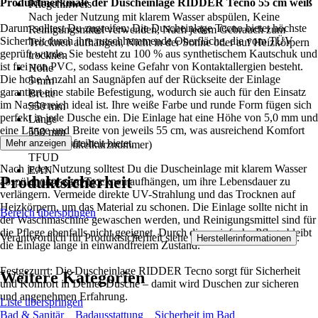
Produktmerkmale der Duscheinlage RIDDER Tecno 55 cm weiß
Pflegehinweis
Nach jeder Nutzung mit klarem Wasser abspülen, Keine
Darum solltest Du zugreifen: Die Duscheinlage Tecno bietet höchste
Reinigungsmittel verwenden, Nach jedem Gebrauch zum
Sicherheit durch ihre rutschhemmende Oberfläche, die vom TÜV
Trocknen aufhängen, Nicht in der Sonne oder auf Heizkörpern
geprüft wurde. Sie besteht zu 100 % aus synthetischem Kautschuk und
trocknen
ist frei von PVC, sodass keine Gefahr von Kontaktallergien besteht.
Höhe
Die hohe Anzahl an Saugnäpfen auf der Rückseite der Einlage
5 mm
garantiert eine stabile Befestigung, wodurch sie auch für den Einsatz
Breite
im Nassbereich ideal ist. Ihre weiße Farbe und runde Form fügen sich
550 mm
perfekt in jede Dusche ein. Die Einlage hat eine Höhe von 5,0 mm und
Länge
eine Länge und Breite von jeweils 55 cm, was ausreichend Komfort
550 mm
und Bewegungsfreiheit bietet.
Mehr anzeigen
AKN (Artikelkurznummer)
TFUD
Nach jeder Nutzung solltest Du die Duscheinlage mit klarem Wasser
EAN
Produktsicherheit
abspülen und zum Trocknen aufhängen, um ihre Lebensdauer zu
4006956682013
verlängern. Vermeide direkte UV-Strahlung und das Trocknen auf
Heizkörpern, um das Material zu schonen. Die Einlage sollte nicht in
Bereich überspringen
der Waschmaschine gewaschen werden, und Reinigungsmittel sind für
die Pflege ebenfalls nicht geeignet. Durch diese einfache Pflege bleibt
Verantwortlich für Produktsicherheit siehe
.
Herstellerinformationen
die Einlage lange in einwandfreiem Zustand.
Festgezurrt: Die Duscheinlage RIDDER Tecno sorgt für Sicherheit
Weitere Kategorien
und Komfort in Deiner Dusche – damit wird Duschen zur sicheren
und angenehmen Erfahrung.
Liste überspringen
Bad & Sanitär
Badausstattung
Sicherheit im Bad