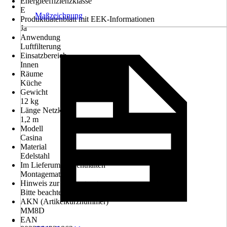
Energieeffizienzklasse
E
Maßzeichnung
Produktdatenblatt mit EEK-Informationen
Ja
Anwendung
Luftfilterung
Einsatzbereich
Innen
Räume
Küche
Gewicht
12 kg
Länge Netzkabel
1,2 m
Modell
Casina
Material
Edelstahl
Im Lieferumfang enthalten
Montagematerial
Hinweis zur Entsorgung
Bitte beachte die Hinweise zur Entsorgung
AKN (Artikelkurznummer)
MM8D
EAN