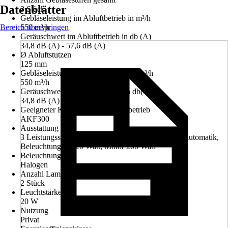
Datenblätter
3 Stück
Gebläseleistung im Abluftbetrieb in m³/h
Bereich überspringen
550 m³/h
Geräuschwert im Abluftbetrieb in db (A)
34,8 dB (A) - 57,6 dB (A)
Ø Abluftstutzen
125 mm
Gebläseleistung im Umluftbetrieb in m³/h
550 m³/h
Geräuschwert im Umluftbetrieb in db(A)
34,8 dB (A) - 57,6 dB (A)
Geeigneter Kohlefilter für Umluftbetrieb
AKF300
Ausstattung
3 Leistungsstufen, Soft-Touch-Schaltung, Nachlaufautomatik,
Beleuchtung 2 x 20 Watt, Motor 200 Watt
Beleuchtung
Halogen
Anzahl Lampen
2 Stück
Leuchtstärke
20 W
Nutzung
Privat