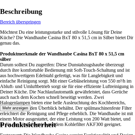
Beschreibung
Bereich überspringen
Möchtest Du eine leistungsstarke und stilvolle Lösung für Deine
Küche? Die Wandhaube Casina BxT 80 x 51,5 cm in Silber bietet Dir
genau das.
Produktmerkmale der Wandhaube Casina BxT 80 x 51,5 cm
silber
Darum solltest Du zugreifen: Diese Dunstabzugshaube überzeugt
durch ihre komfortable Bedienung mit Soft-Touch-Schaltung und ist
aus hochwertigem Edelstahl gefertigt, was für Langlebigkeit und
einfache Reinigung sorgt. Mit einer Gebläseleistung von 550 m³/h im
Abluft- und Umluftbetrieb sorgt sie für eine effiziente Luftreinigung in
Deiner Küche. Die Nachlaufautomatik gewährleistet, dass Gerüche
auch nach dem Kochen schnell beseitigt werden. Zwei
Halogenlampen bieten eine helle Ausleuchtung des Kochbereichs,
sodass Du stets den Überblick behältst. Der spülmaschinenfeste Filter
Mehr anzeigen
erleichtert die Reinigung und Pflege erheblich. Die Wandhaube ist mit
einem Motor ausgestattet, der eine Leistung von 200 Watt bietet, und
Produktsicherheit
ist für den Umluftbetrieb mit dem Kohlefilter AKF300 geeignet.