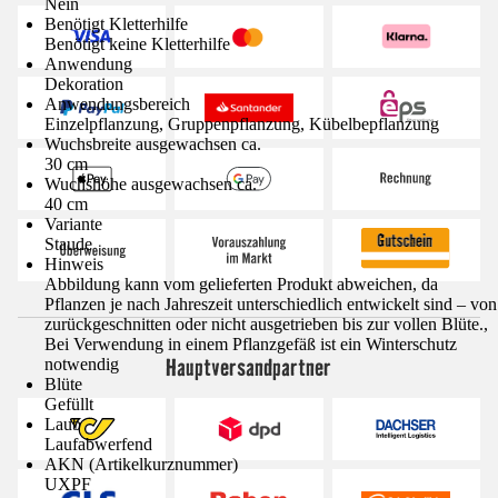
Nein
Benötigt Kletterhilfe
Benötigt keine Kletterhilfe
Anwendung
Dekoration
Anwendungsbereich
Einzelpflanzung, Gruppenpflanzung, Kübelbepflanzung
Wuchsbreite ausgewachsen ca.
30 cm
Wuchshöhe ausgewachsen ca.
40 cm
Variante
Staude
Hinweis
Abbildung kann vom gelieferten Produkt abweichen, da
Pflanzen je nach Jahreszeit unterschiedlich entwickelt sind – von
zurückgeschnitten oder nicht ausgetrieben bis zur vollen Blüte.,
Bei Verwendung in einem Pflanzgefäß ist ein Winterschutz
Hauptversandpartner
notwendig
Blüte
Gefüllt
Laub
Laufabwerfend
AKN (Artikelkurznummer)
UXPF