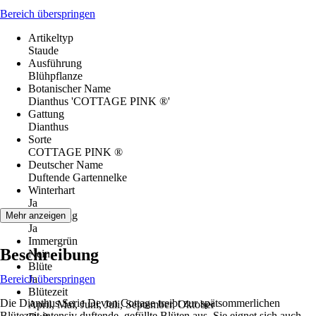
Bereich überspringen
Artikeltyp
Staude
Ausführung
Blühpflanze
Botanischer Name
Dianthus 'COTTAGE PINK ®'
Gattung
Dianthus
Sorte
COTTAGE PINK ®
Deutscher Name
Duftende Gartennelke
Winterhart
Ja
Mehrjährig
Mehr anzeigen
Ja
Immergrün
Beschreibung
Nein
Blüte
Bereich überspringen
Ja
Blütezeit
Die Dianthus Serie Devon Cottage treibt zur spätsommerlichen
April, Mai, Juni, Juli, September, Oktober
Blütezeit intensiv duftende, gefüllte Blüten aus. Sie eignet sich auch