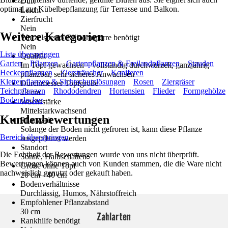
Duft
optimal zur Kübelbepflanzung für Terrasse und Balkon.
Leicht
Zierfrucht
Nein
Weitere Kategorien
Wurzelsperre/ Rhizomsperre benötigt
Nein
Liste überspringen
Qualität
Garten
Pflanzen
Gartenpflanzen & Freilandpflanzen
Stauden
Im Topf gewachsen – vollständig durchwurzelt, ganzjährig
Heckenpflanzen
Ziersträucher
Koniferen
pflanzbar, sehr sicheres Anwachsen
Kletterpflanzen & Sichtschutzlösungen
Rosen
Ziergräser
Durchmesser Topfgröße
Teichpflanzen
Rhododendren
Hortensien
Flieder
Formgehölze
23 cm
Bodendecker
Wuchsstärke
Mittelstarkwachsend
Kundenbewertungen
Pflanzzeit
Solange der Boden nicht gefroren ist, kann diese Pflanze
Bereich überspringen
ausgepflanzt werden
Standort
Die Echtheit der Bewertungen wurde von uns nicht überprüft.
Sonne, Halbschatten
Bewertungen können auch von Kunden stammen, die die Ware nicht
Größe ohne Topf
nachweislich genutzt oder gekauft haben.
20 cm - 40 cm
Bodenverhältnisse
Durchlässig, Humos, Nährstoffreich
Empfohlener Pflanzabstand
30 cm
Zahlarten
Rankhilfe benötigt