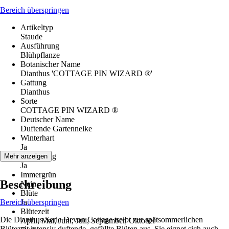
Bereich überspringen
Artikeltyp
Staude
Ausführung
Blühpflanze
Botanischer Name
Dianthus 'COTTAGE PIN WIZARD ®'
Gattung
Dianthus
Sorte
COTTAGE PIN WIZARD ®
Deutscher Name
Duftende Gartennelke
Winterhart
Ja
Mehrjährig
Mehr anzeigen
Ja
Immergrün
Beschreibung
Nein
Blüte
Bereich überspringen
Ja
Blütezeit
Die Dianthus Serie Devon Cottage treibt zur spätsommerlichen
April, Mai, Juni, Juli, September, Oktober
Blütezeit intensiv duftende, gefüllte Blüten aus. Sie eignet sich auch