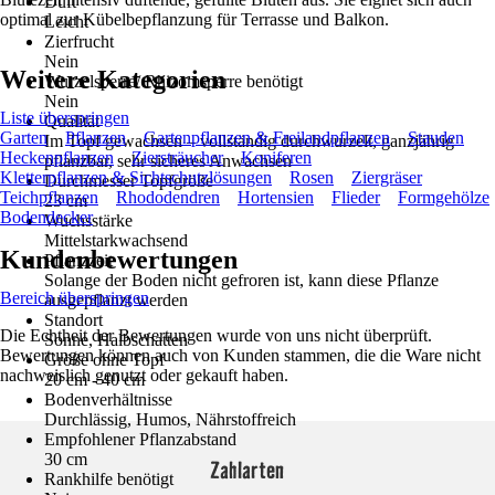
Duft
optimal zur Kübelbepflanzung für Terrasse und Balkon.
Leicht
Zierfrucht
Nein
Weitere Kategorien
Wurzelsperre/ Rhizomsperre benötigt
Nein
Liste überspringen
Qualität
Garten
Pflanzen
Gartenpflanzen & Freilandpflanzen
Stauden
Im Topf gewachsen – vollständig durchwurzelt, ganzjährig
Heckenpflanzen
Ziersträucher
Koniferen
pflanzbar, sehr sicheres Anwachsen
Kletterpflanzen & Sichtschutzlösungen
Rosen
Ziergräser
Durchmesser Topfgröße
Teichpflanzen
Rhododendren
Hortensien
Flieder
Formgehölze
23 cm
Bodendecker
Wuchsstärke
Mittelstarkwachsend
Kundenbewertungen
Pflanzzeit
Solange der Boden nicht gefroren ist, kann diese Pflanze
Bereich überspringen
ausgepflanzt werden
Standort
Die Echtheit der Bewertungen wurde von uns nicht überprüft.
Sonne, Halbschatten
Bewertungen können auch von Kunden stammen, die die Ware nicht
Größe ohne Topf
nachweislich genutzt oder gekauft haben.
20 cm - 40 cm
Bodenverhältnisse
Durchlässig, Humos, Nährstoffreich
Empfohlener Pflanzabstand
30 cm
Zahlarten
Rankhilfe benötigt