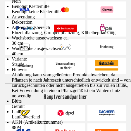
Nein
Benötigt Kletterhilfe
Benötigt keine Kletterhilfe
Anwendung
Dekoration
Anwendungsbereich
Einzelpflanzung, Gruppenpflanzung, Kübelbepflanzung
Wuchsbreite ausgewachsen ca.
30 cm
Wuchshöhe ausgewachsen ca.
40 cm
Variante
Staude
Hinweis
Abbildung kann vom gelieferten Produkt abweichen, da
Pflanzen je nach Jahreszeit unterschiedlich entwickelt sind – von
zurückgeschnitten oder nicht ausgetrieben bis zur vollen Blüte.,
Bei Verwendung in einem Pflanzgefäß ist ein Winterschutz
Hauptversandpartner
notwendig
Blüte
Gefüllt
Laub
Laufabwerfend
AKN (Artikelkurznummer)
88P4