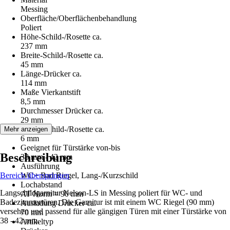
Messing
Oberfläche/Oberflächenbehandlung
Poliert
Höhe-Schild-/Rosette ca.
237 mm
Breite-Schild-/Rosette ca.
45 mm
Länge-Drücker ca.
114 mm
Maße Vierkantstift
8,5 mm
Durchmesser Drücker ca.
29 mm
Stärke-Schild-/Rosette ca.
Mehr anzeigen
6 mm
Geeignet für Türstärke von-bis
Beschreibung
38 mm - 42 mm
Ausführung
Bereich überspringen
WC+ Bad Riegel, Lang-/Kurzschild
Lochabstand
Langschildgarnitur Nelson-LS in Messing poliert für WC- und
AT Norm = 90 mm
Badezimmertüren. Die Garnitur ist mit einem WC Riegel (90 mm)
Ausladung Drücker ca.
versehen und passend für alle gängigen Türen mit einer Türstärke von
70 mm
38 - 42 mm.
Artikeltyp