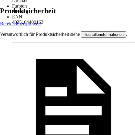
Drücker
Farbton
Produktsicherheit
Messing
EAN
4025104400163
Bereich überspringen
Verantwortlich für Produktsicherheit siehe
.
Herstellerinformationen