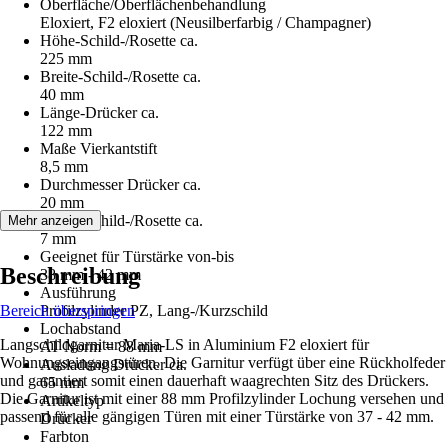
Oberfläche/Oberflächenbehandlung
Eloxiert, F2 eloxiert (Neusilberfarbig / Champagner)
Höhe-Schild-/Rosette ca.
225 mm
Breite-Schild-/Rosette ca.
40 mm
Länge-Drücker ca.
122 mm
Maße Vierkantstift
8,5 mm
Durchmesser Drücker ca.
20 mm
Stärke-Schild-/Rosette ca.
Mehr anzeigen
7 mm
Geeignet für Türstärke von-bis
Beschreibung
38 mm - 42 mm
Ausführung
Bereich überspringen
Profilzylinder PZ, Lang-/Kurzschild
Lochabstand
Langschildgarnitur Maria-LS in Aluminium F2 eloxiert für
AT Norm = 88 mm
Wohnungseingangstüren. Die Garnitur verfügt über eine Rückholfeder
Ausladung Drücker ca.
und garantiert somit einen dauerhaft waagrechten Sitz des Drückers.
65 mm
Die Garnitur ist mit einer 88 mm Profilzylinder Lochung versehen und
Artikeltyp
passend für alle gängigen Türen mit einer Türstärke von 37 - 42 mm.
Drücker
Farbton