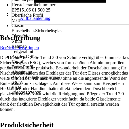
Herstellerartikelnummer
EP515106 01 500 25
Oberfläche Profil
Aufbauanleitung
Matt
Glasart
Einscheiben-Sicherheitsglas
Glasstärke
Beschreibung
6 mm
Rahmen
Bereich überspringen
Teilgerahmt
Art des Griffs
Die Drehtür der Serie Trend 2.0 von Schulte verfügt über 6 mm starkes
Knopf
Sicherheitsglas (ESG), weches von formschönen Aluminiumprofilen
Farbe Profil
gerahmt wird. Eine praktische Besonderheit der Duschabtrennung für
Aluminium
Nischen stellt zudem das Drehlager der Tür dar: Dieses ermöglicht das
AKN (Artikelkurznummer)
weite Öffnen der Tür nach außen, ohne an die angrenzende Wand der
63CW
Einbausituation zu schlagen. Auf diese Weise kann zum Beispiel ein
EAN
Heizkörper oder Handtuchhalter direkt neben dem Duschbereich
4060991076022
platziert werden. Auch wird die Reinigung und Pflege der Trend 2.0
durch das integrierte Drehlager vereinfacht, da beide Glaselemente
dank der flexiblen Beweglichkeit der Tür optimal erreicht werden
können.
Produktsicherheit