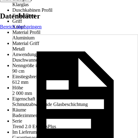
Klarglas
Duschkabinen Profil
Datenblätter
Teilgerahmt
Griff
Bereich überspringen
Knopf
Material Profil
Aluminium
Material Griff
Metall
Anwendungsbereich
Duschwanne
Nenngröße in cm
90 cm
Einstiegsbreite
612 mm
Höhe
2 000 mm
Eigenschaft
Schmutzabweisende Glasbeschichtung
Räume
Badezimmer, Barrierefreies Bad
Serie
Trend 2.0 ExpressPlus
Im Lieferumfang enthalten
Garantiepass, Montageanleitung