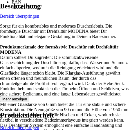
EAN
Beschreibung
4306517980597
Bereich überspringen
Sorge für ein komfortables und modernes Duscherlebnis. Die
form&style Duschtür mit Drehfalttür MODENA bietet Dir
Funktionalität und elegante Gestaltung in Deinem Badezimmer.
Produktmerkmale der form&style Duschtür mit Drehfalttür
MODENA
Darum solltest Du zugreifen: Die schmutzabweisende
Glasbeschichtung der Duschtür sorgt dafür, dass Wasser und Schmutz
einfach abperlen, wodurch die Reinigung erleichtert wird und die
Glasfläche länger schön bleibt. Die Klarglas-Ausführung gewährt
einen offenen und freundlichen Raum, der durch das
chromteilgerahmte Profil stilvoll ergänzt wird. Dank der Hebe-Senk-
Funktion hebt und senkt sich die Tür beim Öffnen und Schließen, was
eine sichere Bedienung und eine lange Lebensdauer gewährleistet.
Mehr anzeigen
Mit einer Glasstärke von 6 mm bietet die Tür eine stabile und sichere
Konstruktion. Die Nenngröße von 90 cm und die Höhe von 1950 mm
Produktsicherheit
machen sie zur idealen Wahl für Nischen und Ecken, wodurch sie
flexibel in verschiedene Badezimmerlayouts integriert werden kann.
Das Drehfalttür-System ermöglicht eine einfache Handhabung und
Bereich überspringen