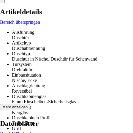
Artikeldetails
Bereich überspringen
Ausführung
Duschtür
Artikeltyp
Duschabtrennung
Duschtyp
Duschtür in Nische, Duschtür für Seitenwand
Türsystem
Drehfalttür
Einbausituation
Nische, Ecke
Anschlagrichtung
Reversibel
Duschkabinenglas
6 mm Einscheiben-Sicherheitsglas
Glasdekor
Mehr anzeigen
Klarglas
Duschkabinen Profil
Datenblätter
Teilgerahmt
Griff