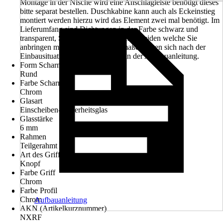
Montage in der Nische wird eine Anschlagleiste benötigt dieses
bitte separat bestellen. Duschkabine kann auch als Eckeinstieg
montiert werden hierzu wird das Element zwei mal benötigt. Im
Lieferumfang sind Dichtungen in der Farbe schwarz und
transparent, Sie können Bauseits entscheiden welche Sie
anbringen möchten., Die Einbaumaße richten sich nach der
Einbausituation. Diese finden sie in der Aufbauanleitung.
Form Scharniere
Rund
Farbe Scharniere
Chrom
Glasart
Einscheiben-Sicherheitsglas
Glasstärke
6 mm
Rahmen
Teilgerahmt
Art des Griffs
Knopf
Farbe Griff
Chrom
Farbe Profil
Chrom
Aufbauanleitung
AKN (Artikelkurznummer)
NXRF