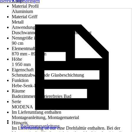
Bereich überspringen
Knopf
Material Profil
Aluminium
Material Griff
Metall
Anwendungsbereich
Duschwanne, Bodenebenes Duschelement
Nenngröße in cm
90 cm
Elementmaß
870 mm - 890 mm
Höhe
1 950 mm
Eigenschaft
Schmutzabweisende Glasbeschichtung
Funktion
Hebe-Senk-Funktion
Räume
Badezimmer, Barrierefreies Bad
Serie
MODENA
Im Lieferumfang enthalten
Montageanleitung, Montagematerial
Hinweis
Bedienungsanleitung
Im Lieferumfang ist nur eine Drehfalttür enthalten. Bei der