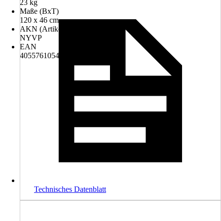
23 kg
Maße (BxT)
120 x 46 cm
AKN (Artikelkurznummer)
NYVP
EAN
4055761054607
Technisches Datenblatt