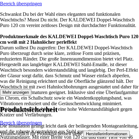
Bereich überspringen
Schwankst Du bei der Wahl eines eleganten und funktionalen
Waschtischs? Musst Du nicht. Der KALDEWEI Doppel-Waschtisch
Puro 120 cm vereint zeitloses Design mit durchdachter Funktionalität.
Produktmerkmale des KALDEWEI Doppel-Waschtisch Puro 120
cm weiß mit 2 Hahnlöcher perleffekt
Darum solltest Du zugreifen: Der KALDEWEI Doppel-Waschtisch
Puro überzeugt durch seine klare, zeitlose Form und präzisen,
reduzierten Ränder. Die große Innenraumdimension bietet viel Platz.
Hergestellt aus langlebiger KALDEWEI Stahl-Emaille, ist dieser
Waschtisch besonders widerstandsfähig und langlebig. Der Perl-Effekt
der Glasur sorgt dafür, dass Schmutz und Wasser einfach abperlen,
was die Reinigung erleichtert und die Oberfläche glänzend hält. Der
Waschtisch ist mit zwei Hahnlochbohrungen ausgestattet und daher für
zwei 1-Loch-Armaturen geeignet. Inklusive sind eine Überlaufgarnitur
Mehr anzeigen
in Chrom, ein Schallschutz sowie ein Wandentkopplungsband, was
Vibrationen reduziert und die Geräuschentwicklung minimiert.
Produktsicherheit
Beidseitig emailliert, bietet er eine hohe Widerstandsfähigkeit gegen
Kratzer und Verfärbungen.
Bereich überspringen
Die Installation gelingt leicht dank der beiliegenden Montageanleitung,
und die robuste Konstruktion aus Stahl garantiert eine lange
Verantwortlich für Produktsicherheit siehe
.
Herstellerinformationen
Nutzungsdauer. Mit einer Breite von 120 cm und einer Tiefe von 46