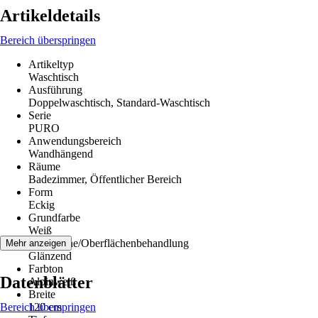
Artikeldetails
Bereich überspringen
Artikeltyp
Waschtisch
Ausführung
Doppelwaschtisch, Standard-Waschtisch
Serie
PURO
Anwendungsbereich
Wandhängend
Räume
Badezimmer, Öffentlicher Bereich
Form
Eckig
Grundfarbe
Weiß
Oberfläche/Oberflächenbehandlung
Mehr anzeigen
Glänzend
Farbton
Datenblätter
Alpinweiß
Breite
Bereich überspringen
120 cm