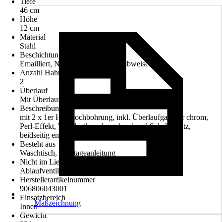
Tiefe
46 cm
Höhe
12 cm
Material
Stahl
Beschichtung
Emailliert, Nano-Effekt (schmutzabweisend)
Anzahl Hahnlöcher
2
Überlauf
Mit Überlauf
Beschreibung
mit 2 x 1er Hahnlochbohrung, inkl. Überlaufgarnitur chrom,
Perl-Effekt, Wandentkopplungsband und Schallschutz,
beidseitig emailliert
Besteht aus
Waschtisch, Montageanleitung
Nicht im Lieferumfang enthalten
Ablaufventil
Herstellerartikelnummer
906806043001
Einsatzbereich
Maßzeichnung
Innen
Gewicht