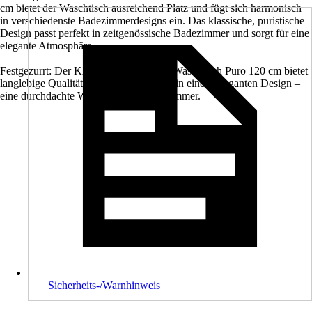
cm bietet der Waschtisch ausreichend Platz und fügt sich harmonisch
in verschiedenste Badezimmerdesigns ein. Das klassische, puristische
Design passt perfekt in zeitgenössische Badezimmer und sorgt für eine
elegante Atmosphäre.
Festgezurrt: Der KALDEWEI Doppel-Waschtisch Puro 120 cm bietet
langlebige Qualität und einfache Pflege in einem eleganten Design –
eine durchdachte Wahl für Dein Badezimmer.
Sicherheits-/Warnhinweis