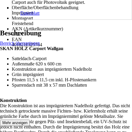
Carport auch für Photovoltaik geeignet.
Oberfläche/Oberflächenbehandlung
Imprägniert
Datenblatt
Montageart
Freistehend
AKN (Artikelkurznummer)
Beschreibung
47EN
EAN
Bereich überspringen
4018211325764
SKAN HOLZ Carport Wallgau
Satteldach-Carport
Außenmaße 620 x 600 cm
Konstruktion aus imprägniertem Nadelholz
Grün imprägniert
Pfosten 11,5 x 11,5 cm inkl. H-Pfostenankern
Sparrendach mit 38 x 57 mm Dachlatten
Konstruktion
Die Konstruktion ist aus imprägniertem Nadelholz gefertigt. Das nicht
technisch getrocknete massive Fichten- bzw. Kiefernholz erhält seine
grünliche Farbe durch im Imprägniermittel gelöste Metallsalze. Sie
schützen das Holz gegen Pilz- und Insektenbefall, ein UV-Schutz ist
Mehr anzeigen
jedoch nicht enthalten. Durch die Imprägnierung besitzt das Holz eine