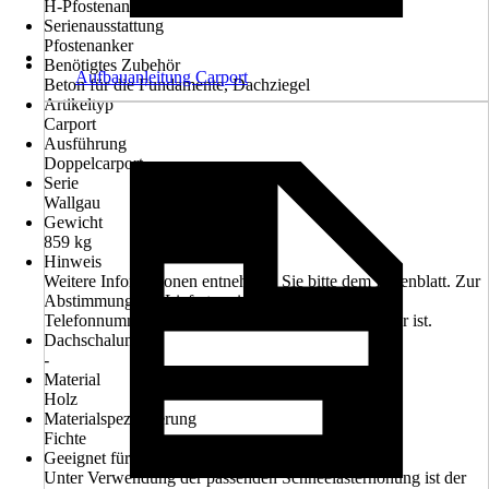
H-Pfostenanker, Montagematerial
Serienausstattung
Pfostenanker
Benötigtes Zubehör
Aufbauanleitung Carport
Beton für die Fundamente, Dachziegel
Artikeltyp
Carport
Ausführung
Doppelcarport
Serie
Wallgau
Gewicht
859 kg
Hinweis
Weitere Informationen entnehmen Sie bitte dem Datenblatt. Zur
Abstimmung des Liefertermines bitte Handy- oder
Telefonnummer angeben, welche tagsüber erreichbar ist.
Dachschalung
-
Material
Holz
Materialspezifizierung
Fichte
Geeignet für
Unter Verwendung der passenden Schneelasterhöhung ist der