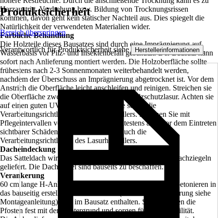
höhere Restfeuchte. Durch die anschließende Trocknung kann es zu
Harzaustritt, Verdrehung bzw. Bildung von Trocknungsrissen
Produktsicherheit
kommen, davon geht kein statischer Nachteil aus. Dies spiegelt die
Natürlichkeit der verwendeten Materialien wider.
Bereich überspringen
Farbliche Behandlung
Die Holzteile dieses Bausatzes sind durch eine Imprägnierung auf
Verantwortlich für Produktsicherheit siehe
.
Herstellerinformationen
Wasserbasis vor Pilz- und Insektenbefall geschützt. Der Bausatz kann
sofort nach Anlieferung montiert werden. Die Holzoberfläche sollte
frühestens nach 2-3 Sonnenmonaten weiterbehandelt werden,
nachdem der Überschuss an Imprägnierung abgetrocknet ist. Vor dem
Anstrich die Oberfläche leicht anschleifen und reinigen. Streichen sie
die Oberfläche zweimal mit hochwertiger Holzschutzlasur. Achten sie
auf einen guten UV-Schutz der Produkte sowie die
Verarbeitungsrichtlinien des Lasurherstellers. Rechnen Sie mit
Pflegeintervallen von ca. 4-5 Jahren, spätestens aber vor dem Eintreten
sichtbarer Schäden. Beachten Sie dazu auch die
Verarbeitungsrichtlinien des Lasurherstellers.
Dacheindeckung
Das Satteldach wird mit Dachlatten zur Eindeckung mit Dachziegeln
geliefert. Die Dachziegel sind bauseits zu beschaffen.
Verankerung
60 cm lange H-Anker aus verzinktem Flachstahl zum Einbetonieren in
das bauseitig erstellte Punktfundament (Größe und Ausführung siehe
Montageanleitung) sind im Bausatz enthalten. Sie verbinden die
Pfosten fest mit dem Untergrund und sorgen für hohe Stabilität.