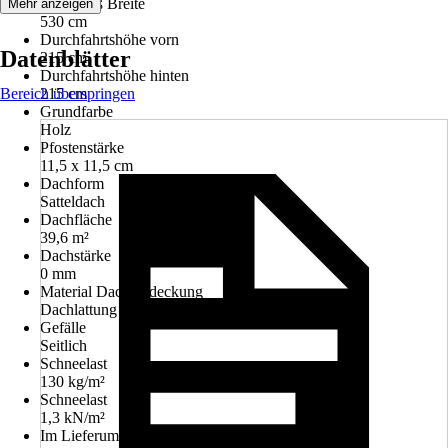
Innenmaß Breite
Mehr anzeigen
530 cm
Durchfahrtshöhe vorn
Datenblätter
215 cm
Durchfahrtshöhe hinten
Bereich überspringen
215 cm
Grundfarbe
Holz
Pfostenstärke
11,5 x 11,5 cm
Dachform
Satteldach
Dachfläche
39,6 m²
Dachstärke
0 mm
Material Dacheindeckung
Dachlattung
Gefälle
Seitlich
Schneelast
130 kg/m²
Schneelast
1,3 kN/m²
Im Lieferumfang enthalten