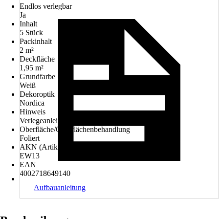
Endlos verlegbar
Ja
Inhalt
5 Stück
Packinhalt
2 m²
Deckfläche
1,95 m²
Grundfarbe
Weiß
Dekoroptik
Nordica
Hinweis
Verlegeanleitung beachten
Oberfläche/Oberflächenbehandlung
Foliert
AKN (Artikelkurznummer)
EW13
EAN
4002718649140
Aufbauanleitung