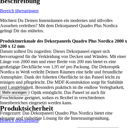
Beschreibung
Bereich überspringen
Möchtest Du Deinen Innenräumen ein modernes und stilvolles
Aussehen verleihen? Mit dem Dekorpaneel Quadro Plus Nordica
gelingt Dir das mühelos.
Produktmerkmale des Dekorpaneels Quadro Plus Nordica 2000 x
200 x 12 mm
Darum solltest Du zugreifen: Dieses Dekorpaneel eignet sich
hervorragend für die Verkleidung von Decken und Wänden. Mit einer
Länge von 2000 mm und einer Breite von 200 mm bietet es eine
großzügige Deckfläche von 1,95 m² pro Packung. Die Dekoroptik
Nordica in Weiß verleiht Deinen Räumen eine helle und freundliche
Atmosphäre. Dank der folierten Oberfläche ist das Paneel leicht zu
reinigen und pflegeleicht. Die MDF-Konstruktion sorgt für Stabilität
und Langlebigkeit. Besonders praktisch ist die endlose Verlegbarkeit,
die eine nahtlose Optik ermöglicht. Das Paneel ist auch für
Mehr anzeigen
Feuchträume geeignet, sodass es flexibel in verschiedenen
Innenbereichen eingesetzt werden kann.
Produktsicherheit
Festgezurrt: Das Dekorpaneel Quadro Plus Nordica bietet eine
elegante und vielseitige Lösung für die Innenraumgestaltung.
Bereich überspringen