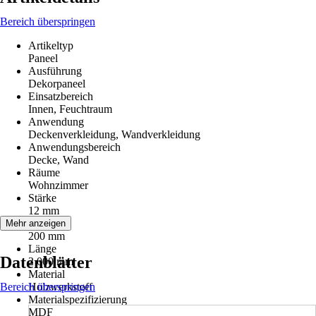
Bereich überspringen
Artikeltyp
Paneel
Ausführung
Dekorpaneel
Einsatzbereich
Innen, Feuchtraum
Anwendung
Deckenverkleidung, Wandverkleidung
Anwendungsbereich
Decke, Wand
Räume
Wohnzimmer
Stärke
12 mm
Breite
Mehr anzeigen
200 mm
Länge
Datenblätter
2 000 mm
Material
Bereich überspringen
Holzwerkstoff
Materialspezifizierung
MDF