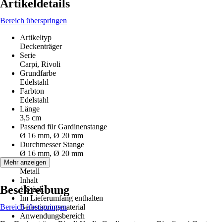
Artikeldetails
Bereich überspringen
Artikeltyp
Deckenträger
Serie
Carpi, Rivoli
Grundfarbe
Edelstahl
Farbton
Edelstahl
Länge
3,5 cm
Passend für Gardinenstange
Ø 16 mm, Ø 20 mm
Durchmesser Stange
Ø 16 mm, Ø 20 mm
Material
Mehr anzeigen
Metall
Inhalt
Beschreibung
1 Stück
Im Lieferumfang enthalten
Bereich überspringen
Befestigungsmaterial
Anwendungsbereich