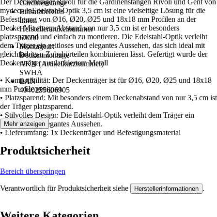
Der Deckenträger Rivoli für die Gardinenstangen Rivoli und Gent von
Gardinenstange
mydeco inEdelstahl-Optik 3,5 cm ist eine vielseitige Lösung für die
Einsatzbereich
Befestigung von Ø16, Ø20, Ø25 und 18x18 mm Profilen an der
Innen
Decke. Mit einem Abstand von nur 3,5 cm ist er besonders
Herstellerartikelnummer
platzsparend und einfach zu montieren. Die Edelstahl-Optik verleiht
60690
dem Träger ein zeitloses und elegantes Aussehen, das sich ideal mit
Montageart
gleichfarbigen Zubehörteilen kombinieren lässt. Gefertigt wurde der
Deckenmontage
Deckenträger aus lackiertem Metall
AKN (Artikelkurznummer)
SWHA
• Kompatibilität: Der Deckenträger ist für Ø16, Ø20, Ø25 und 18x18
EAN
mm Profile geeignet.
4040255606905
• Platzsparend: Mit besonders einem Deckenabstand von nur 3,5 cm ist
der Träger platzsparend.
• Stilvolles Design: Die Edelstahl-Optik verleiht dem Träger ein
zeitloses und elegantes Aussehen.
Mehr anzeigen
• Lieferumfang: 1x Deckenträger und Befestigungsmaterial
Produktsicherheit
Bereich überspringen
Verantwortlich für Produktsicherheit siehe
.
Herstellerinformationen
Weitere Kategorien