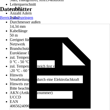
Leiterquerschnitt
Datenblätter
n. relev.
Anzahl Adern
Bereich überspringen
2x4x2
Durchmesser außen
14,34 mm
Kabellänge
50 m
Geeignet für
Netzwerk
Brandschutzklasse
Euroklasse D
zul. Temperaturbereich bewegt
0 °C - 50 °C
zul. Temperaturbereich fest verlegt
-20 °C - 60 °C
Hinweis
Verarbeitung nur durch eine Elektrofachkraft
Hinweis zur Entsorgung
Bitte beachte die Hinweise zur Entsorgung
AKN (Artikelkurznummer)
UCCD
EAN
4065624096514