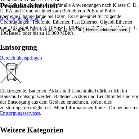
Produktsicherheit
Das Kabel ist zukunftssicher für alle Anwendungen nach Klasse C, D,
E, EA und F und geeignet zum Betrieb von PoE und PoE+
über eine Channellänge bis 100m. Es ist geeignet für folgende
Bereich überspringen
Übertragungen: Telefonie, Ethernet, Fast Ethernet, Gigabit Ethernet
und 10Gigabit Ethernet, 10BaseT, 100BaseT, 1000BaseT, 1GBase-T,
Verantwortlich für Produktsicherheit siehe
.
Herstellerinformationen
10GBaseT oder bis zu 10.000 MBit/s.
Entsorgung
Bereich überspringen
Elektrogeräte, Batterien, Akkus und Leuchtmittel dürfen nicht im
Hausmüll entsorgt werden. Batterien, Akkus und Leuchtmittel sind vor
der Entsorgung aus dem Gerät zu entnehmen, sofern dies
zerstörungsfrei möglich ist. Mehr Informationen findest Du bei unseren
Entsorgungsservices
.
Weitere Kategorien