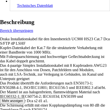
Technisches Datenblatt
Beschreibung
Bereich überspringen
Draka Installationskabel für den Innenbereich UC900 HS23 Cat.7 Dca
S/FTP 4P LSHF
Kupfer-Datenkabel der Kat.7 für die strukturierte Verkabelung mit
einer Bandbreite von 1000 MHz.
Mit Folienpaarschirmung und hochwertiger Geflechtsabdeckung ist
das Kabel doppelt geschirmt.
Das 4-paarige Simplex Installationskabel mit 8 Kupferadern AWG23
ist für den Anschluss von Dosen, Patchfeldern und Modulen,
auch mit LSA-Technik, zur Verlegung in Gebäuden, im Kanal und
Unterputz geeignet
Das Produkt übertrifft die Anforderungen nach EN50173-1;
EN50288-4-1, ISO/IEC11801; IEC61156-5 und IEEE802.3 af/at/bt.
Der Mantel ist aus halogenfreiem, flammwidrigem Material nach
IEC60332-1; IEC60754-2; IEC61034; EN50399 und
Eurobrandklasse Dca s2 d1 a1.
Mehr anzeigen
Die Schirmung erfüllt mit einer Kopplungsdämpfung von 80 dB die
Trennklasse D nach EN50174.