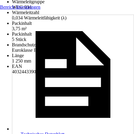
Wärmeleitgruppe
Bereich überspringen
WLG 034
Wärmeleitzahl
0,034 Wärmeleitfähigkeit (λ)
Packinhalt
3,75 m²
Packinhalt
5 Stück
Brandschutzklasse
Euroklasse E
Länge
1 250 mm
EAN
4032443390086