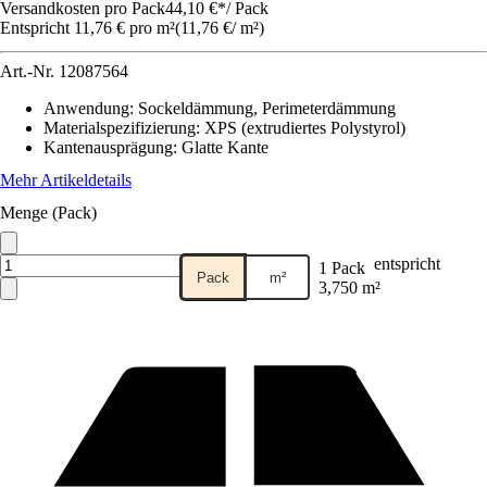
Versandkosten pro Pack
44,10 €
*
/
Pack
Entspricht 11,76 € pro m²
(
11,76 €
/
m²
)
Art.-Nr.
12087564
Anwendung
:
Sockeldämmung, Perimeterdämmung
Materialspezifizierung
:
XPS (extrudiertes Polystyrol)
Kantenausprägung
:
Glatte Kante
Mehr Artikeldetails
Menge (Pack)
entspricht
1 Pack
Pack
m²
3,750 m²