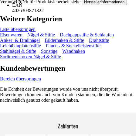
Verantwortlich für Produktsicherheit siehe
.
Herstellerinformationen
EAN
4026303871822
Weitere Kategorien
Liste überspringen
Eisenwaren
Nägel & Stifte
Dachpappstifte & Schlaufen
Anker- & Drallnägel
Bilderhaken & Stifte
Drahtstifte
Leichtbauplattenstifte
Paneel- & Sockelleistenstifte
Stahlnägel & Stifte
Sonstige
Wandhaken
Sortimentsboxen Nägel & Stifte
Kundenbewertungen
Bereich überspringen
Die Echtheit der Bewertungen wurde von uns nicht überprüft.
Bewertungen können auch von Kunden stammen, die die Ware nicht
nachweislich genutzt oder gekauft haben.
Zahlarten