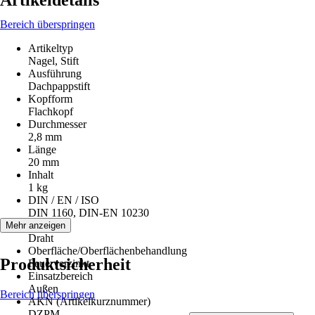
Artikeldetails
Bereich überspringen
Artikeltyp
Nagel, Stift
Ausführung
Dachpappstift
Kopfform
Flachkopf
Durchmesser
2,8 mm
Länge
20 mm
Inhalt
1 kg
DIN / EN / ISO
DIN 1160, DIN-EN 10230
Material
Mehr anzeigen
Draht
Oberfläche/Oberflächenbehandlung
Produktsicherheit
Feuerverzinkt
Einsatzbereich
Außen
Bereich überspringen
AKN (Artikelkurznummer)
DZPM