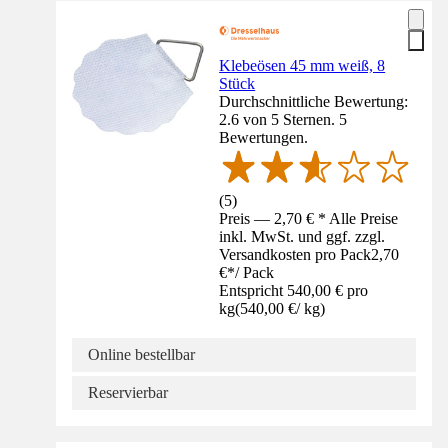
Klebeösen 45 mm weiß, 8
Stück
Durchschnittliche Bewertung:
2.6 von 5 Sternen. 5
Bewertungen.
(
5
)
Preis — 2,70 € * Alle Preise
inkl. MwSt. und ggf. zzgl.
Versandkosten pro Pack
2,70
€
*
/
Pack
Entspricht 540,00 € pro
kg
(
540,00 €
/
kg
)
Online bestellbar
Reservierbar