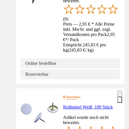
bewertet.
(
0
)
Preis — 2,95 € * Alle Preise
inkl. MwSt. und ggf. zzgl.
Versandkosten pro Pack
2,95
€
*
/
Pack
Entspricht 245,83 € pro
kg
(
245,83 €
/
kg
)
Online bestellbar
Reservierbar
Reißnägel Weiß, 100 Stück
Artikel wurde noch nicht
bewertet.