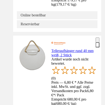
Entspricht 179,17 € pro
kg
(
179,17 €
/
kg
)
Online bestellbar
Reservierbar
Telleraufhänger rund 40 mm
weiß, 2 Stück
Artikel wurde noch nicht
bewertet.
(
0
)
Preis — 6,80 € * Alle Preise
inkl. MwSt. und ggf. zzgl.
Versandkosten pro Pack
6,80
€
*
/
Pack
Entspricht 680,00 € pro
kg
(
680,00 €
/
kg
)