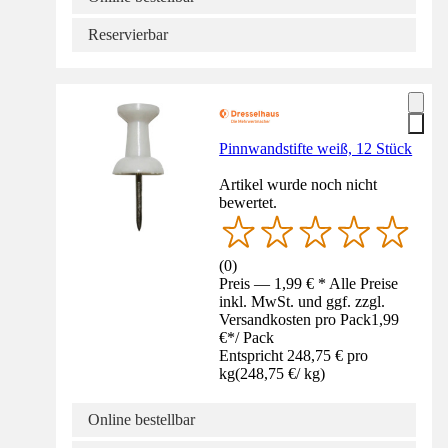
Reservierbar
Pinnwandstifte weiß, 12 Stück
Artikel wurde noch nicht
bewertet.
(
0
)
Preis — 1,99 € * Alle Preise
inkl. MwSt. und ggf. zzgl.
Versandkosten pro Pack
1,99
€
*
/
Pack
Entspricht 248,75 € pro
kg
(
248,75 €
/
kg
)
Online bestellbar