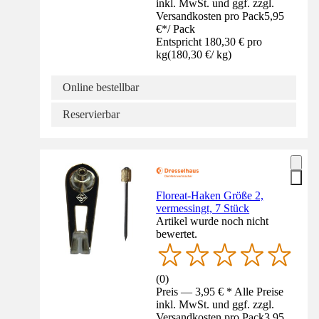
inkl. MwSt. und ggf. zzgl.
Versandkosten pro Pack
5,95
€
*
/
Pack
Entspricht 180,30 € pro
kg
(
180,30 €
/
kg
)
Online bestellbar
Reservierbar
Floreat-Haken Größe 2,
vermessingt, 7 Stück
Artikel wurde noch nicht
bewertet.
(
0
)
Preis — 3,95 € * Alle Preise
inkl. MwSt. und ggf. zzgl.
Versandkosten pro Pack
3,95