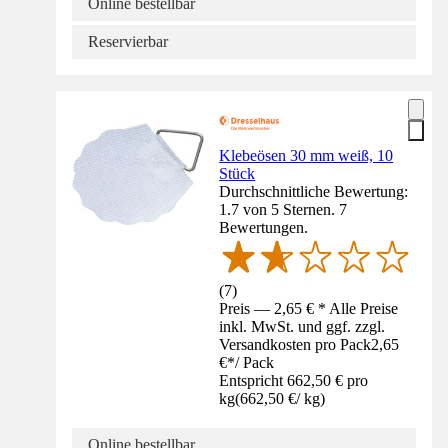
Online bestellbar
Reservierbar
Klebeösen 30 mm weiß, 10
Stück
Durchschnittliche Bewertung:
1.7 von 5 Sternen. 7
Bewertungen.
(
7
)
Preis — 2,65 € * Alle Preise
inkl. MwSt. und ggf. zzgl.
Versandkosten pro Pack
2,65
€
*
/
Pack
Entspricht 662,50 € pro
kg
(
662,50 €
/
kg
)
Online bestellbar