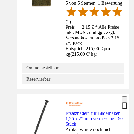
5 von 5 Sternen. 1 Bewertung.
(
1
)
Preis — 2,15 € * Alle Preise
inkl. MwSt. und ggf. zzgl.
Versandkosten pro Pack
2,15
€
*
/
Pack
Entspricht 215,00 € pro
kg
(
215,00 €
/
kg
)
Online bestellbar
Reservierbar
Ersatznadeln für Bilderhaken
1,25 x 25 mm vermessingt, 60
Stück
Artikel wurde noch nicht