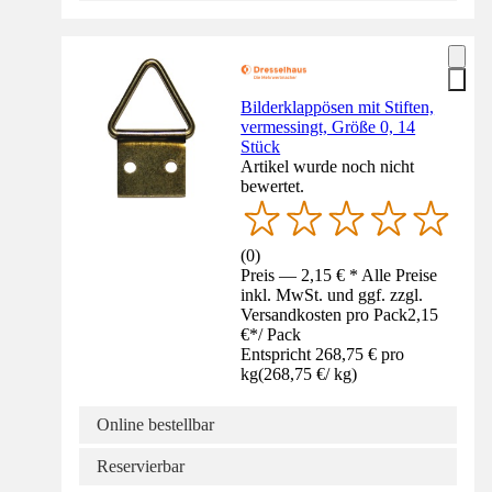
Bilderklappösen mit Stiften,
vermessingt, Größe 0, 14
Stück
Artikel wurde noch nicht
bewertet.
(
0
)
Preis — 2,15 € * Alle Preise
inkl. MwSt. und ggf. zzgl.
Versandkosten pro Pack
2,15
€
*
/
Pack
Entspricht 268,75 € pro
kg
(
268,75 €
/
kg
)
Online bestellbar
Reservierbar