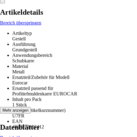
Artikeldetails
Bereich überspringen
Artikeltyp
Gestell
Ausführung
Grundgestell
Anwendungsbereich
Schubkarre
Material
Metall
Ersatzteil/Zubehör für Modell
Eurocar
Ersatzteil passend für
Profitiefmuldenkarre EUROCAR
Inhalt pro Pack
1 Stück
AKN (Artikelkurznummer)
Mehr anzeigen
U7FR
EAN
Datenblätter
4027972103412