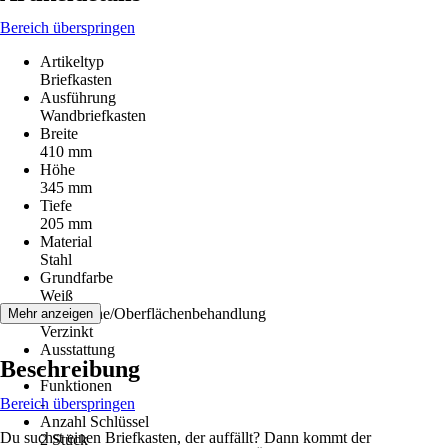
Bereich überspringen
Artikeltyp
Briefkasten
Ausführung
Wandbriefkasten
Breite
410 mm
Höhe
345 mm
Tiefe
205 mm
Material
Stahl
Grundfarbe
Weiß
Oberfläche/Oberflächenbehandlung
Mehr anzeigen
Verzinkt
Ausstattung
Beschreibung
-
Funktionen
Bereich überspringen
-
Anzahl Schlüssel
Du suchst einen Briefkasten, der auffällt? Dann kommt der
2 Stück