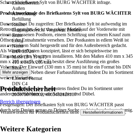
Schmuckbriefkasten Sylt von BURG WÄCHTER infrage.
Einsatzbereich
Außen
Produktmerkmale des Briefkastens Sylt von BURG WÄCHTER
Anwendung
Befüllung
Darum solltest Du zugreifen: Der Briefkasten Sylt ist aufwendig im
Räume
Retrostil gestaltet. So ist das eckige Modell auf der Vorderseite mit
Eingangsbereich, Vorgarten, Einfahrt
einem gegossenen Posthorn, einem Schriftzug und einem Knauf zum
Form
Öffnen der Entnahmetür versehen. Der Postkasten in edlem Weiß ist
Eckig
aus verzinktem Stahl hergestellt und für den Außenbereich gedacht.
Norm
Als Wandbriefkasten konzipiert, lässt er sich beispielsweise im
DIN 13724
Eingang oder im Vorgarten installieren. Mit den Maßen 410 mm x 345
Maße (B x H x T)
mm x 205 mm (B x H x T) besitzt diese Ausführung ein großes
410 x 345 x 205 mm
Volumen. Der Einwurf (330 mm x 35 mm) ist für ein Format bis DIN
Serie
C4 vorgesehen. Neben dieser Farbausführung findest Du im Sortiment
Mehr anzeigen
Sylt
weitere Varianten.
Einwurf Format
DIN C4
Produktsicherheit
Für die Installation des Postkastens findest Du im Sortiment unter
EAN
anderem Steinbohrer sowie Schrauben und Dübel.
2000750798002, 4003482128107
Bereich überspringen
Festgenagelt: Der Briefkasten Sylt von BURG WÄCHTER passt
durch sein Design genau zu Deiner Suche und ist obendrein geräumig.
Verantwortlich für Produktsicherheit siehe
.
Herstellerinformationen
Weitere Kategorien