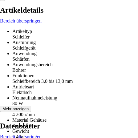
Artikeldetails
Bereich überspringen
Artikeltyp
Schleifer
Ausführung
Schleifgerät
Anwendung
Schärfen
Anwendungsbereich
Bohrer
Funktionen
Schleifbereich 3,0 bis 13,0 mm
Antriebsart
Elektrisch
Nennaufnahmeleistung
80 W
Drehzahl
Mehr anzeigen
4 200 r/min
Material Gehäuse
Datenblätter
Kunststoff
Gewicht
Bereich überspringen
2,4 kg