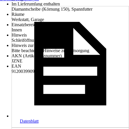
Im Lieferumfang enthalten
Diamantscheibe (Körnung 150), Spannfutter
Räume
Werkstatt, Garage
Einsatzbereich
Innen
Hinweis
Schleiföffnung 118°
Hinweis zur Entsorgung
Bitte beachte die Hinweise zur Entsorgung
AKN (Artikelkurznummer)
JZNE
EAN
9120039909431
Datenblatt