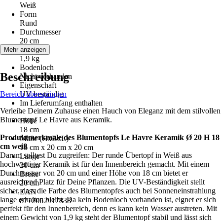
Weiß
Form
Rund
Durchmesser
20 cm
Gewicht
Mehr anzeigen
1,9 kg
Bodenloch
Beschreibung
Nicht vorhanden
Eigenschaft
Bereich überspringen
UV-beständig
Im Lieferumfang enthalten
Verleihe Deinem Zuhause einen Hauch von Eleganz mit dem stilvollen
-
Blumentopf Le Havre aus Keramik.
Höhe
18 cm
Produktmerkmale des Blumentopfs Le Havre Keramik Ø 20 H 18
Maße (HxBxL)
cm weiß
18 cm x 20 cm x 20 cm
Darum solltest Du zugreifen: Der runde Übertopf in Weiß aus
Länge
hochwertiger Keramik ist für den Innenbereich gemacht. Mit einem
20 cm
Durchmesser von 20 cm und einer Höhe von 18 cm bietet er
Breite
ausreichend Platz für Deine Pflanzen. Die UV-Beständigkeit stellt
20 cm
sicher, dass die Farbe des Blumentopfes auch bei Sonneneinstrahlung
EAN
lange erhalten bleibt. Da kein Bodenloch vorhanden ist, eignet er sich
8712062917838
perfekt für den Innenbereich, denn es kann kein Wasser austreten. Mit
einem Gewicht von 1,9 kg steht der Blumentopf stabil und lässt sich