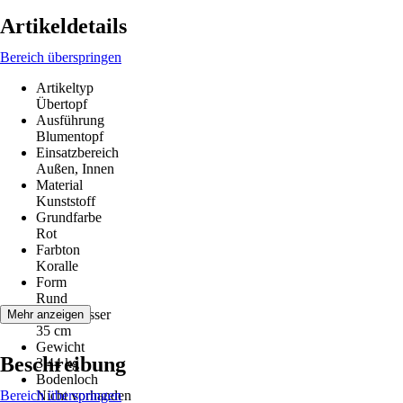
Artikeldetails
Bereich überspringen
Artikeltyp
Übertopf
Ausführung
Blumentopf
Einsatzbereich
Außen, Innen
Material
Kunststoff
Grundfarbe
Rot
Farbton
Koralle
Form
Rund
Durchmesser
Mehr anzeigen
35 cm
Gewicht
Beschreibung
3,44 kg
Bodenloch
Bereich überspringen
Nicht vorhanden