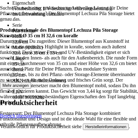
Eigenschaft
Suchst Du nach einer praktischen und stilvollen Lösung für Deine
Frostbeständig, UV-beständig, Witterungsbeständig
Pflanzenaufbewahrung? Der Blumentopf Lechuza Pila Storage bietet
Im Lieferumfang enthalten
genau das.
-
Serie
Produktmerkmale des Blumentopf Lechuza Pila Storage
Pila Storage
Kunststoff Ø 35 cm H 32,6 cm koralle
Höhe
Darum solltest Du zugreifen: Dieser Blumentopf aus Kunststoff ist
32,6 cm
nicht nur ein optisches Highlight in koralle, sondern auch äußerst
Maße (HxBxL)
funktional. Dank seiner Frost- und UV-Beständigkeit eignet er sich
32.6 cm x 35 cm x 35 cm
sowohl für den Innen- als auch für den Außenbereich. Die runde Form
Länge
mit einem Durchmesser von 35 cm und einer Höhe von 32,6 cm bietet
35 cm
ausreichend Platz für Deine Pflanzen. Das modulare System
Breite
ermöglicht es, bis zu drei Pflanz- oder Storage-Elemente übereinander
35 cm
zu stapeln, was für mehr Ordnung und frisches Grün sorgt. Der
AKN (Artikelkurznummer)
passende Rolluntersetzer macht den Blumentopf mobil, sodass Du ihn
Mehr anzeigen
SNG5
flexibel platzieren kannst. Das Gewicht von 3,44 kg sorgt für Stabilität,
EAN
während die witterungsbeständigen Eigenschaften den Topf langlebig
4008789159281
Produktsicherheit
machen.
Festgezurrt: Der Blumentopf Lechuza Pila Storage kombiniert
Bereich überspringen
Funktionalität und Design und ist die ideale Wahl für eine flexible und
stilvolle Pflanzenaufbewahrung.
Verantwortlich für Produktsicherheit siehe
.
Herstellerinformationen