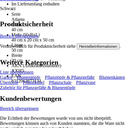
Im Lieferumfang enthalten
Schwarz
-
Serie
Atlanta
Produktsicherheit
Höhe
40 cm
Maße (HxBxL)
Bereich überspringen
40 cm x 20 cm x 50 cm
Länge
Verantwortlich für Produktsicherheit siehe
.
Herstellerinformationen
50 cm
Breite
20 cm
Weitere Kategorien
AKN (Artikelkurznummer)
XXH5
Liste überspringen
EAN
Garten
Blumentöpfe
Pflanztöpfe & Pflanzgefäße
Blumenkästen
8712062873134
Übertöpfe
Pflanzkübel
Pflanzschale
Pflanzvase
Zubehör für Pflanzgefäße & Blumentöpfe
Kundenbewertungen
Bereich überspringen
Die Echtheit der Bewertungen wurde von uns nicht überprüft.
Bewertungen können auch von Kunden stammen, die die Ware nicht