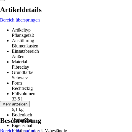
Artikeldetails
Bereich überspringen
Artikeltyp
Pflanzgefäß
Ausführung
Blumenkasten
Einsatzbereich
Außen
Material
Fibreclay
Grundfarbe
Schwarz
Form
Rechteckig
Füllvolumen
33,5 l
Gewicht
Mehr anzeigen
6,1 kg
Bodenloch
Beschreibung
Vorhanden
Eigenschaft
Bereich überspringen
Frostbeständig, UV-beständig