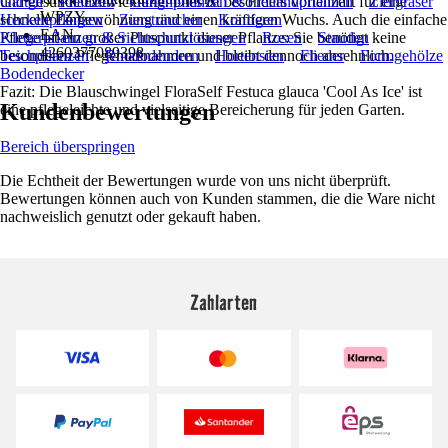
und gesunde Entwicklung. Dies ist besonders vorteilhaft für eine
Garten
Pflanzen
Gartenpflanzen & Freilandpflanzen
Ziergräser
WPZY
schnelle Eingewöhnung und einen kräftigen Wuchs. Auch die einfache
Heckenpflanzen
Ziersträucher
Koniferen
EAN
Pflege ist ein großer Pluspunkt dieser Pflanze: Sie benötigt keine
Kletterpflanzen & Sichtschutzlösungen
Rosen
Stauden
4260377089398
besonderen Pflegemaßnahmen und bleibt dennoch ansehnlich.
Teichpflanzen
Rhododendren
Hortensien
Flieder
Formgehölze
Bodendecker
Fazit: Die Blauschwingel FloraSelf Festuca glauca 'Cool As Ice' ist
Kundenbewertungen
eine pflegeleichte und vielseitige Bereicherung für jeden Garten.
Bereich überspringen
Die Echtheit der Bewertungen wurde von uns nicht überprüft.
Bewertungen können auch von Kunden stammen, die die Ware nicht
nachweislich genutzt oder gekauft haben.
Zahlarten