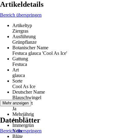
Artikeldetails
Bereich überspringen
Artikeltyp
Ziergras
Ausführung
Grünpflanze
Botanischer Name
Festuca glauca 'Cool As Ice'
Gattung
Festuca
Art
glauca
Sorte
Cool As Ice
Deutscher Name
Blauschwingel
Winterhart
Mehr anzeigen
Ja
Mehrjährig
Datenblätter
Ja
Immergrün
Bereich überspringen
Nein
Blüte