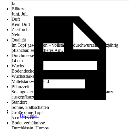
Ja
Blütezeit
Juni, Juli
Duft
Kein Duft
Zierfrucht
Nein
Qualität
Im Topf gewachsen – vollständig durchwurzelt, ganzjährig
pflanzbar, sehr sicheres Anwachsen
Durchmesser Topfgröße
14 cm
Wuchs
Bodendecker
Wuchsstärke
Mittelstarkwachsend
Pflanzzeit
Solange der Boden nicht gefroren ist, kann diese Pflanze
ausgepflanzt werden
Standort
Sonne, Halbschatten
Größe ohne Topf
Datenblatt
5 cm - 15 cm
Bodenverhältnisse
Durchlässig, Humos