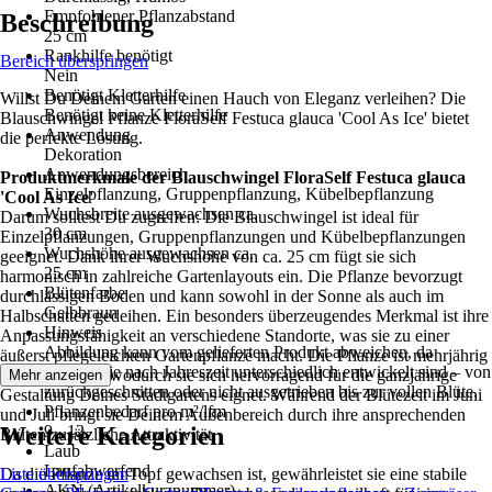
Empfohlener Pflanzabstand
Beschreibung
25 cm
Rankhilfe benötigt
Bereich überspringen
Nein
Benötigt Kletterhilfe
Willst Du Deinem Garten einen Hauch von Eleganz verleihen? Die
Benötigt keine Kletterhilfe
Blauschwingel Pflanze FloraSelf Festuca glauca 'Cool As Ice' bietet
Anwendung
die perfekte Lösung.
Dekoration
Anwendungsbereich
Produktmerkmale der Blauschwingel FloraSelf Festuca glauca
Einzelpflanzung, Gruppenpflanzung, Kübelbepflanzung
'Cool As Ice'
Wuchsbreite ausgewachsen ca.
Darum solltest Du zugreifen: Die Blauschwingel ist ideal für
30 cm
Einzelpflanzungen, Gruppenpflanzungen und Kübelbepflanzungen
Wuchshöhe ausgewachsen ca.
geeignet. Dank ihrer Wuchshöhe von ca. 25 cm fügt sie sich
25 cm
harmonisch in zahlreiche Gartenlayouts ein. Die Pflanze bevorzugt
Blütenfarbe
durchlässigen Boden und kann sowohl in der Sonne als auch im
Gelbbraun
Halbschatten gedeihen. Ein besonders überzeugendes Merkmal ist ihre
Hinweis
Anpassungsfähigkeit an verschiedene Standorte, was sie zu einer
Abbildung kann vom gelieferten Produkt abweichen, da
äußerst pflegeleichten Gartenpflanze macht. Die Pflanze ist mehrjährig
Pflanzen je nach Jahreszeit unterschiedlich entwickelt sind – von
und winterhart, wodurch sie sich hervorragend für die ganzjährige
Mehr anzeigen
zurückgeschnitten oder nicht ausgetrieben bis zur vollen Blüte.
Gestaltung Deines Stadtgartens eignet. Während der Blütezeit im Juni
Pflanzenbedarf pro m²/lfm
und Juli bringt sie Deinem Außenbereich durch ihre ansprechenden
Weitere Kategorien
9 - 12
Blüten zusätzliche Attraktivität.
Laub
Laufabwerfend
Da die Pflanze im Topf gewachsen ist, gewährleistet sie eine stabile
Liste überspringen
AKN (Artikelkurznummer)