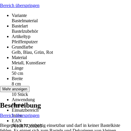
Bereich überspringen
Variante
Bastelmaterial
Bastelart
Bastelzubehör
Artikeltyp
Pfeiffenputzer
Grundfarbe
Gelb, Blau, Grün, Rot
Material
Metall, Kunstfaser
Länge
50 cm
Breite
8 cm
Inhalt
Mehr anzeigen
10 Stück
Anwendung
Beschreibung
Basteln
Einsatzbereich
Bereich überspringen
Innen
EAN
Biegeplüsch ist vielseitig einsetzbar und darf in keiner Bastelkiste
7610877289205
fehlen. Es eignet sich zum Basteln und Dekorieren von kleinen