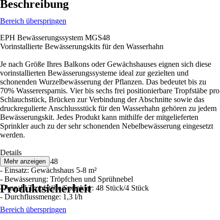
Beschreibung
Bereich überspringen
EPH Bewässerungssystem MGS48
Vorinstallierte Bewässerungskits für den Wasserhahn
Je nach Größe Ihres Balkons oder Gewächshauses eignen sich diese
vorinstallierten Bewässerungssysteme ideal zur gezielten und
schonenden Wurzelbewässerung der Pflanzen. Das bedeutet bis zu
70% Wasserersparnis. Vier bis sechs frei positionierbare Tropfstäbe pro
Schlauchstück, Brücken zur Verbindung der Abschnitte sowie das
druckregulierte Anschlussstück für den Wasserhahn gehören zu jedem
Bewässerungskit. Jedes Produkt kann mithilfe der mitgelieferten
Sprinkler auch zu der sehr schonenden Nebelbewässerung eingesetzt
werden.
Details
- Produkt: MGS48
Mehr anzeigen
- Einsatz: Gewächshaus 5-8 m²
- Bewässerung: Tröpfchen und Sprühnebel
Produktsicherheit
- Anzahl Tropfstäbe/Sprinkler: 48 Stück/4 Stück
- Durchflussmenge: 1,3 l/h
Bereich überspringen