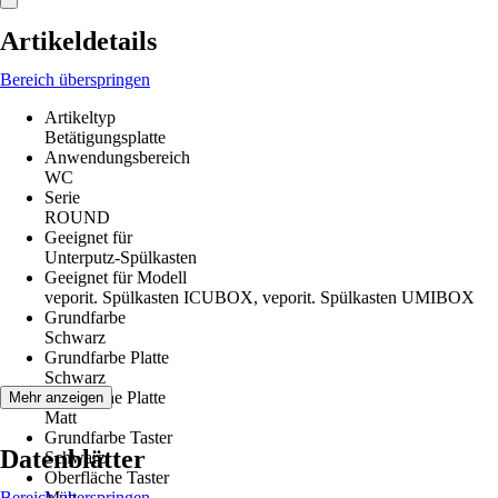
Artikeldetails
Bereich überspringen
Artikeltyp
Betätigungsplatte
Anwendungsbereich
WC
Serie
ROUND
Geeignet für
Unterputz-Spülkasten
Geeignet für Modell
veporit. Spülkasten ICUBOX, veporit. Spülkasten UMIBOX
Grundfarbe
Schwarz
Grundfarbe Platte
Schwarz
Oberfläche Platte
Mehr anzeigen
Matt
Grundfarbe Taster
Datenblätter
Schwarz
Oberfläche Taster
Bereich überspringen
Matt