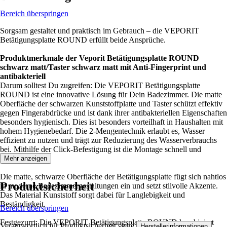
Bereich überspringen
Sorgsam gestaltet und praktisch im Gebrauch – die VEPORIT
Betätigungsplatte ROUND erfüllt beide Ansprüche.
Produktmerkmale der Veporit Betätigungsplatte ROUND
schwarz matt/Taster schwarz matt mit Anti-Fingerprint und
antibakteriell
Darum solltest Du zugreifen: Die VEPORIT Betätigungsplatte
ROUND ist eine innovative Lösung für Dein Badezimmer. Die matte
Oberfläche der schwarzen Kunststoffplatte und Taster schützt effektiv
gegen Fingerabdrücke und ist dank ihrer antibakteriellen Eigenschaften
besonders hygienisch. Dies ist besonders vorteilhaft in Haushalten mit
hohem Hygienebedarf. Die 2-Mengentechnik erlaubt es, Wasser
effizient zu nutzen und trägt zur Reduzierung des Wasserverbrauchs
bei. Mithilfe der Click-Befestigung ist die Montage schnell und
unkompliziert.
Mehr anzeigen
Die matte, schwarze Oberfläche der Betätigungsplatte fügt sich nahtlos
Produktsicherheit
in moderne Badezimmergestaltungen ein und setzt stilvolle Akzente.
Das Material Kunststoff sorgt dabei für Langlebigkeit und
Beständigkeit.
Bereich überspringen
Festgezurrt: Die VEPORIT Betätigungsplatte ROUND kombiniert
Verantwortlich für Produktsicherheit siehe
.
Herstellerinformationen