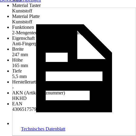
Material Taster
Kunststoff
Material Platte
Kunststoff
Funktionen
2-Mengentechnik, Click-Befestigung
Eigenschaft
Anti-Fingerprint, Antibakteriell
Breite
247 mm
Höhe
165 mm
Tiefe
5,5 mm
Herstellerartikelnummer
-
AKN (Artikelkurznummer)
HKHD
EAN
4306517579982
Technisches Datenblatt