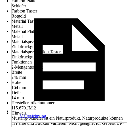
Farbton Platte
Schiefer
Farbton Taster
Rotgold
Material Taster
Metall
Material Platte
Metall
Materialspezifikation Platte
Zinkdruckguss
Materialspezifikation Taster
Zinkdruckguss
Funktionen
2-Mengentechnik
Breite
246 mm
Höhe
164 mm
Tiefe
14 mm
Herstellerartikelnummer
115.670.JM.2
Hinweis
Maßzeichnung
Mustang-Schiefer ist ein Naturprodukt. Naturprodukte können
in Farbe und Struktur variieren. Nicht geeignet für Geberit UP-