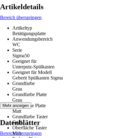
Artikeldetails
Bereich überspringen
Artikeltyp
Betätigungsplatte
Anwendungsbereich
WC
Serie
Sigma50
Geeignet für
Unterputz-Spülkasten
Geeignet für Modell
Geberit Spülkasten Sigma
Grundfarbe
Grau
Grundfarbe Platte
Grau
Oberfläche Platte
Mehr anzeigen
Matt
Grundfarbe Taster
Datenblätter
Gold
Oberfläche Taster
Bereich überspringen
Matt