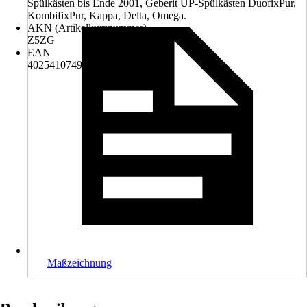
Spülkästen bis Ende 2001, Geberit UP-Spülkästen DuofixPur,
KombifixPur, Kappa, Delta, Omega.
AKN (Artikelkurznummer)
Z5ZG
EAN
4025410749376
Maßzeichnung