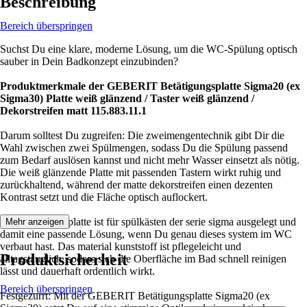
Beschreibung
Bereich überspringen
Suchst Du eine klare, moderne Lösung, um die WC-Spülung optisch
sauber in Dein Badkonzept einzubinden?
Produktmerkmale der GEBERIT Betätigungsplatte Sigma20 (ex
Sigma30) Platte weiß glänzend / Taster weiß glänzend /
Dekorstreifen matt 115.883.11.1
Darum solltest Du zugreifen: Die zweimengentechnik gibt Dir die
Wahl zwischen zwei Spülmengen, sodass Du die Spülung passend
zum Bedarf auslösen kannst und nicht mehr Wasser einsetzt als nötig.
Die weiß glänzende Platte mit passenden Tastern wirkt ruhig und
zurückhaltend, während der matte dekorstreifen einen dezenten
Kontrast setzt und die Fläche optisch auflockert.
Die betätigungsplatte ist für spülkästen der serie sigma ausgelegt und
Mehr anzeigen
damit eine passende Lösung, wenn Du genau dieses system im WC
verbaut hast. Das material kunststoff ist pflegeleicht und
Produktsicherheit
alltagstauglich, sodass sich die Oberfläche im Bad schnell reinigen
lässt und dauerhaft ordentlich wirkt.
Bereich überspringen
Festgezurrt: Mit der GEBERIT Betätigungsplatte Sigma20 (ex