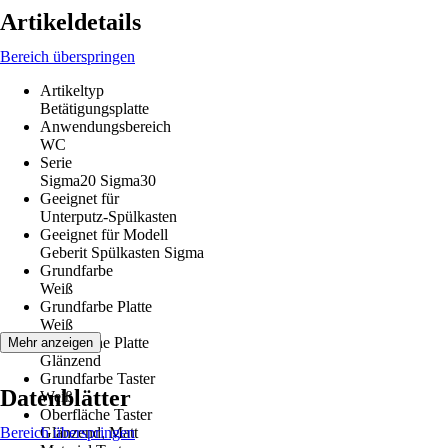
Artikeldetails
Bereich überspringen
Artikeltyp
Betätigungsplatte
Anwendungsbereich
WC
Serie
Sigma20 Sigma30
Geeignet für
Unterputz-Spülkasten
Geeignet für Modell
Geberit Spülkasten Sigma
Grundfarbe
Weiß
Grundfarbe Platte
Weiß
Oberfläche Platte
Mehr anzeigen
Glänzend
Grundfarbe Taster
Datenblätter
Weiß
Oberfläche Taster
Bereich überspringen
Glänzend, Matt