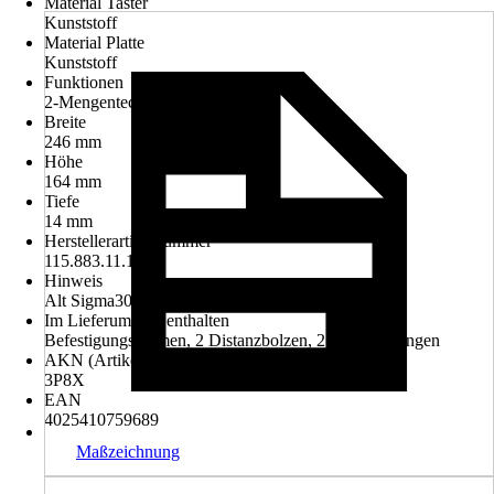
Material Taster
Kunststoff
Material Platte
Kunststoff
Funktionen
2-Mengentechnik
Breite
246 mm
Höhe
164 mm
Tiefe
14 mm
Herstellerartikelnummer
115.883.11.1
Hinweis
Alt Sigma30
Im Lieferumfang enthalten
Befestigungsrahmen, 2 Distanzbolzen, 2 Drückerstangen
AKN (Artikelkurznummer)
3P8X
EAN
4025410759689
Maßzeichnung