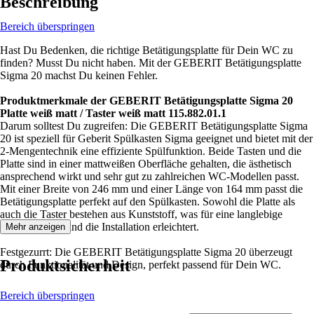
Beschreibung
Bereich überspringen
Hast Du Bedenken, die richtige Betätigungsplatte für Dein WC zu
finden? Musst Du nicht haben. Mit der GEBERIT Betätigungsplatte
Sigma 20 machst Du keinen Fehler.
Produktmerkmale der GEBERIT Betätigungsplatte Sigma 20
Platte weiß matt / Taster weiß matt 115.882.01.1
Darum solltest Du zugreifen: Die GEBERIT Betätigungsplatte Sigma
20 ist speziell für Geberit Spülkasten Sigma geeignet und bietet mit der
2-Mengentechnik eine effiziente Spülfunktion. Beide Tasten und die
Platte sind in einer mattweißen Oberfläche gehalten, die ästhetisch
ansprechend wirkt und sehr gut zu zahlreichen WC-Modellen passt.
Mit einer Breite von 246 mm und einer Länge von 164 mm passt die
Betätigungsplatte perfekt auf den Spülkasten. Sowohl die Platte als
auch die Taster bestehen aus Kunststoff, was für eine langlebige
Nutzung sorgt und die Installation erleichtert.
Mehr anzeigen
Festgezurrt: Die GEBERIT Betätigungsplatte Sigma 20 überzeugt
Produktsicherheit
durch Funktionalität und Design, perfekt passend für Dein WC.
Bereich überspringen