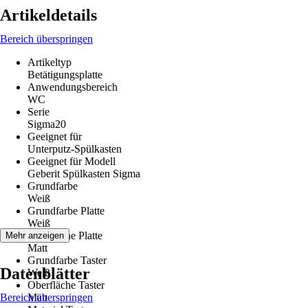
Artikeldetails
Bereich überspringen
Artikeltyp
Betätigungsplatte
Anwendungsbereich
WC
Serie
Sigma20
Geeignet für
Unterputz-Spülkasten
Geeignet für Modell
Geberit Spülkasten Sigma
Grundfarbe
Weiß
Grundfarbe Platte
Weiß
Oberfläche Platte
Mehr anzeigen
Matt
Grundfarbe Taster
Datenblätter
Weiß
Oberfläche Taster
Bereich überspringen
Matt