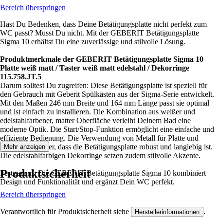
Bereich überspringen
Hast Du Bedenken, dass Deine Betätigungsplatte nicht perfekt zum
WC passt? Musst Du nicht. Mit der GEBERIT Betätigungsplatte
Sigma 10 erhältst Du eine zuverlässige und stilvolle Lösung.
Produktmerkmale der GEBERIT Betätigungsplatte Sigma 10
Platte weiß matt / Taster weiß matt edelstahl / Dekorringe
115.758.JT.5
Darum solltest Du zugreifen: Diese Betätigungsplatte ist speziell für
den Gebrauch mit Geberit Spülkästen aus der Sigma-Serie entwickelt.
Mit den Maßen 246 mm Breite und 164 mm Länge passt sie optimal
und ist einfach zu installieren. Die Kombination aus weißer und
edelstahlfarbener, matter Oberfläche verleiht Deinem Bad eine
moderne Optik. Die Start/Stop-Funktion ermöglicht eine einfache und
effiziente Bedienung. Die Verwendung von Metall für Platte und
Taster stellt sicher, dass die Betätigungsplatte robust und langlebig ist.
Mehr anzeigen
Die edelstahlfarbigen Dekorringe setzen zudem stilvolle Akzente.
Produktsicherheit
Festgezurrt: Die GEBERIT Betätigungsplatte Sigma 10 kombiniert
Design und Funktionalität und ergänzt Dein WC perfekt.
Bereich überspringen
Verantwortlich für Produktsicherheit siehe
.
Herstellerinformationen