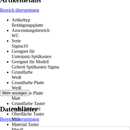
Artikeldetails
Bereich überspringen
Artikeltyp
Betätigungsplatte
Anwendungsbereich
WC
Serie
Sigma10
Geeignet für
Unterputz-Spülkasten
Geeignet für Modell
Geberit Spülkasten Sigma
Grundfarbe
Weiß
Grundfarbe Platte
Weiß
Oberfläche Platte
Mehr anzeigen
Matt
Grundfarbe Taster
Datenblätter
Weiß, Edelstahl
Oberfläche Taster
Bereich überspringen
Matt
Material Taster
Metall