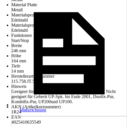
Material Platte
Metall
Materialspezifikation Platte
Edelstahl
Materialspezifikation Taster
Edelstahl
Funktionen
Start/Stop
Breite
246 mm
Höhe
164 mm
Tiefe
14 mm
Herstellerartikelnummer
115.758.JT.5
Hinweis
Geeignet für Geberit UP-Spülkasten UPpowerflush. Nicht
geeignet für Geberit UP-Spk. bis Ende 2001, Duofix-Pur,
Kombifix-Pur, UP200und UP100.
AKN (Artikelkurznummer)
Maßzeichnung
1R24
EAN
4025410635549