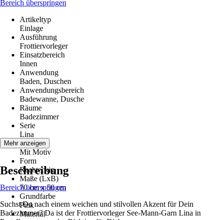
Bereich überspringen
Artikeltyp
Einlage
Ausführung
Frottiervorleger
Einsatzbereich
Innen
Anwendung
Baden, Duschen
Anwendungsbereich
Badewanne, Dusche
Räume
Badezimmer
Serie
Lina
Motiv
Mehr anzeigen
Mit Motiv
Form
Beschreibung
Rechteckig
Maße (LxB)
Bereich überspringen
70 cm x 50 cm
Grundfarbe
Suchst Du nach einem weichen und stilvollen Akzent für Dein
Pink
Badezimmer? Da ist der Frottiervorleger See-Mann-Garn Lina in
Material