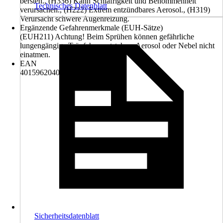
bersten., (H336) Kann Schläfrigkeit und Benommenheit
Technisches Datenblatt
verursachen., (H222) Extrem entzündbares Aerosol., (H319)
Verursacht schwere Augenreizung.
Ergänzende Gefahrenmerkmale (EUH-Sätze)
(EUH211) Achtung! Beim Sprühen können gefährliche
lungengängige Tröpfchen entstehen. Aerosol oder Nebel nicht
einatmen.
EAN
4015962040236
Sicherheitsdatenblatt