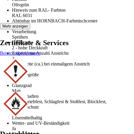
Olivgrün
Hinweis zum RAL- Farbton
RAL 6031
Abtönbar im HORNBACH-Farbmischcenter
Nein
Mehr anzeigen
Verarbeitung
Sprühen
Zertifikate & Services
Deckkraft
2 - hohe Deckkraft
Bereich überspringen
Empfohlene Anzahl Anstriche
2
Reichweite (ca.) bei einmaligem Anstrich
1,5 m²/l
Gebindegröße
0,4 l
Glanzgrad
Matt
Eigenschaften
Hoch abriebfest, Schlagfest & Stoßfest, Blockfest,
Fleckenschutz
Basis
Lösemittelhaltig
Wetter- und UV-Beständigkeit
Ja
Einsatzbereich