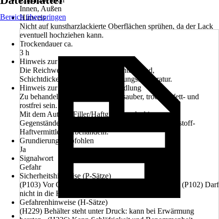
Datenblätter
Innen, Außen
Bereich überspringen
Hinweis
Nicht auf kunstharzlackierte Oberflächen sprühen, da der Lack
eventuell hochziehen kann.
Trockendauer ca.
3 h
Hinweis zur Reichweite
Die Reichweite variiert je nach Untergrund,
Schichtdickenauftrag und Umgebungstemperatur.
Hinweis zur Untergrundvorbehandlung
Zu behandelnde Flächen müssen sauber, trocken, fett- und
rostfrei sein.
Mit dem Auto-K Filler/Haftgrund vorlackieren.
Gegenstände aus Kunststoff mit dem Auto-K Kunststoff-
Haftvermittler vorbehandeln.
Grundierung empfohlen
Ja
Signalwort
Gefahr
Sicherheitshinweise (P-Sätze)
(P103) Vor Gebrauch Kennzeichnungsetikett lesen., (P102) Darf
nicht in die Hände von Kindern gelangen.
Gefahrenhinweise (H-Sätze)
(H229) Behälter steht unter Druck: kann bei Erwärmung