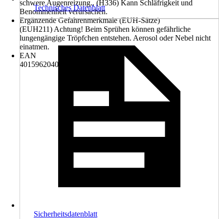
schwere Augenreizung., (H336) Kann Schläfrigkeit und
Technisches Datenblatt
Benommenheit verursachen.
Ergänzende Gefahrenmerkmale (EUH-Sätze)
(EUH211) Achtung! Beim Sprühen können gefährliche
lungengängige Tröpfchen entstehen. Aerosol oder Nebel nicht
einatmen.
EAN
4015962040519
Sicherheitsdatenblatt