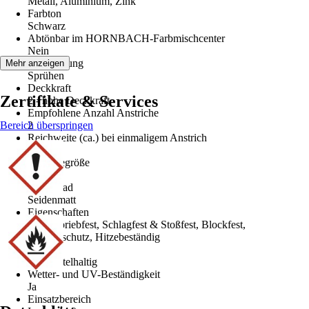
Metall, Aluminium, Zink
Farbton
Schwarz
Abtönbar im HORNBACH-Farbmischcenter
Nein
Verarbeitung
Mehr anzeigen
Sprühen
Deckkraft
Zertifikate & Services
2 - hohe Deckkraft
Empfohlene Anzahl Anstriche
Bereich überspringen
2
Reichweite (ca.) bei einmaligem Anstrich
1,5 m²/l
Gebindegröße
0,4 l
Glanzgrad
Seidenmatt
Eigenschaften
Hoch abriebfest, Schlagfest & Stoßfest, Blockfest,
Fleckenschutz, Hitzebeständig
Basis
Lösemittelhaltig
Wetter- und UV-Beständigkeit
Ja
Einsatzbereich