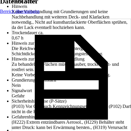
Datenblätter
Innen, Außen
Hinweis
Bereich überspringen
Keine Vorbehandlung mit Grundierungen und keine
Nachbehandlung mit weiteren Deck- und Klarlacken
notwendig., Nicht auf kunstharzlackierte Oberflächen sprühen,
da der Lack eventuell hochziehen kann.
Trockendauer ca.
0,67 h
Hinweis zur Reichweite
Die Reichweite variiert je nach Untergrund,
Schichtdickenauftrag und Umgebungstemperatur.
Hinweis zur Untergrundvorbehandlung
Zu behandelnde Flächen müssen sauber, trocken, fett- und
rostfrei sein.
Keine Vorbehandlung mit Grundierungen notwendig.
Grundierung empfohlen
Nein
Signalwort
Gefahr
Sicherheitshinweise (P-Sätze)
(P103) Vor Gebrauch Kennzeichnungsetikett lesen., (P102) Darf
nicht in die Hände von Kindern gelangen.
Gefahrenhinweise (H-Sätze)
(H222) Extrem entzündbares Aerosol., (H229) Behälter steht
unter Druck: kann bei Erwärmung bersten., (H319) Verursacht