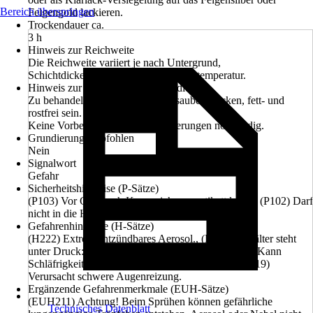
Bereich überspringen
Felgengold lackieren.
Trockendauer ca.
3 h
Hinweis zur Reichweite
Die Reichweite variiert je nach Untergrund,
Schichtdickenauftrag und Umgebungstemperatur.
Hinweis zur Untergrundvorbehandlung
Zu behandelnde Flächen müssen sauber, trocken, fett- und
rostfrei sein.
Keine Vorbehandlung mit Grundierungen notwendig.
Grundierung empfohlen
Nein
Signalwort
Gefahr
Sicherheitshinweise (P-Sätze)
(P103) Vor Gebrauch Kennzeichnungsetikett lesen., (P102) Darf
nicht in die Hände von Kindern gelangen.
Gefahrenhinweise (H-Sätze)
(H222) Extrem entzündbares Aerosol., (H229) Behälter steht
unter Druck: kann bei Erwärmung bersten., (H336) Kann
Schläfrigkeit und Benommenheit verursachen., (H319)
Verursacht schwere Augenreizung.
Ergänzende Gefahrenmerkmale (EUH-Sätze)
(EUH211) Achtung! Beim Sprühen können gefährliche
Technisches Datenblatt