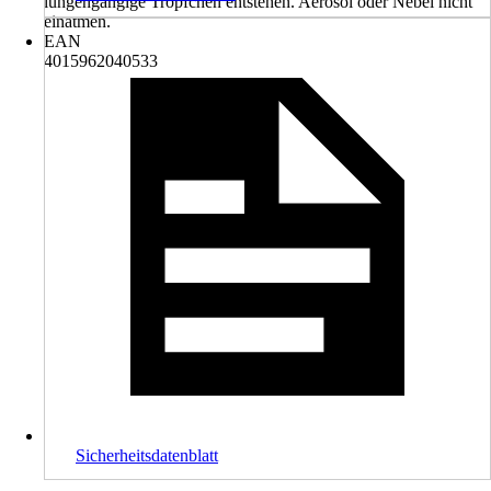
lungengängige Tröpfchen entstehen. Aerosol oder Nebel nicht
einatmen.
EAN
4015962040533
Sicherheitsdatenblatt