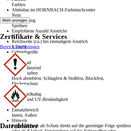
Farblos
Abtönbar im HORNBACH-Farbmischcenter
Nein
Verarbeitung
Mehr anzeigen
Sprühen
Empfohlene Anzahl Anstriche
Zertifikate & Services
2
Reichweite (ca.) bei einmaligem Anstrich
Bereich überspringen
1,5 m²/l
Gebindegröße
0,4 l
Glanzgrad
Seidenglänzend
Eigenschaften
Hoch abriebfest, Schlagfest & Stoßfest, Blockfest,
Fleckenschutz
Basis
Lösemittelhaltig
Wetter- und UV-Beständigkeit
Ja
Einsatzbereich
Innen, Außen
Hinweis
Datenblätter
Felgenklarlack als Schutz direkt auf die gereinigte Felge sprühen
oder als Klarlack-Versiegelung auf das Felgensilber oder